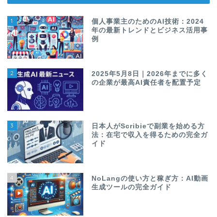
1
個人事業主のためのAI技術：2024
年の最新トレンドとビジネス活用事
例
2
2025年5月8日｜2026年までに多く
の企業が最高AI責任者を配置予定
3
日本人がScribieで副業を始める方
法：在宅で収入を得るための完全ガ
イド
4
NoLangの使い方と稼ぎ方：AI動画
生成ツールの完全ガイド