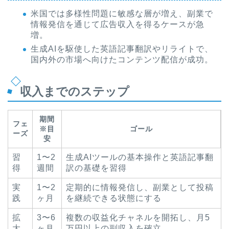
米国では多様性問題に敏感な層が増え、副業で
情報発信を通じて広告収入を得るケースが急
増。
生成AIを駆使した英語記事翻訳やリライトで、
国内外の市場へ向けたコンテンツ配信が成功。
収入までのステップ
期間
フェ
※目
ゴール
ーズ
安
習
1〜2
生成AIツールの基本操作と英語記事翻
得
週間
訳の基礎を習得
実
1〜2
定期的に情報発信し、副業として投稿
践
ヶ月
を継続できる状態にする
拡
3〜6
複数の収益化チャネルを開拓し、月5
大
ヶ月
万円以上の副収入を確立