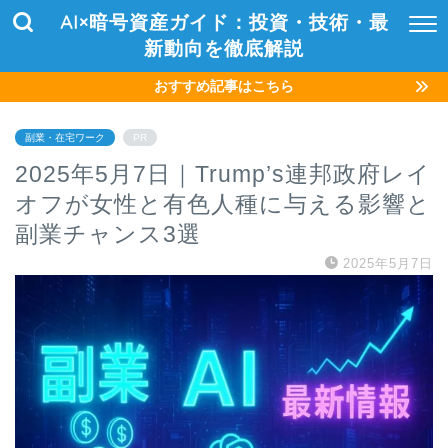
AI×暗号資産ガイド：投資・技術・最
新動向を徹底解説
おすすめ記事はこちら
副業・在宅ワーク
PR
2025年5月7日｜Trump’s連邦政府レイ
オフが女性と有色人種に与える影響と
副業チャンス3選
2025年5月7日