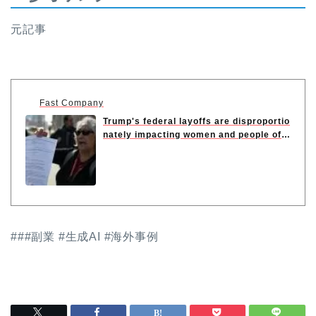
元記事
Fast Company
Trump's federal layoffs are disproportio
nately impacting women and people of
...
###副業 #生成AI #海外事例