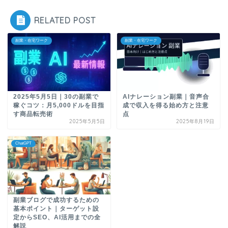
RELATED POST
副業・在宅ワーク
副業・在宅ワーク
2025年5月5日｜30の副業で
AIナレーション副業｜音声合
稼ぐコツ：月5,000ドルを目指
成で収入を得る始め方と注意
す商品転売術
点
2025年5月5日
2025年8月19日
ChatGPT
副業ブログで成功するための
基本ポイント｜ターゲット設
定からSEO、AI活用までの全
解説