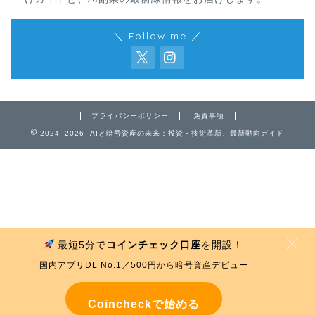
＼ Follow me ／
免責事項
プライバシーポリシー
免責事項
2024–2026 AIと暗号資産の未来：投資・技術革新、最新動向ガイド
プライバシーポリシー
お問い合わせ
最短5分で
コインチェック口座
を開設！
MENU
国内アプリDL No.1／500円から暗号資産デビュー
Coincheckで始める
ホーム
プロフィール
免責事項
プライバシーポリシー