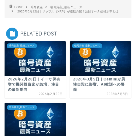
HOME
暗号資産
暗号資産_最新ニュース
2025年5月12日｜リップル（XRP）が逆転の鍵！注目すべき価格水準とは
RELATED POST
暗号資産_最新ニュース
暗号資産_最新ニュース
2026年2月20日｜イーサ保有
2026年3月5日｜Geminiが男
増で機関投資家が急増、注目
性自殺に影響、AI教訓への警
の最新動向
鐘
2026年2月20日
2026年3月5日
暗号資産_最新ニュース