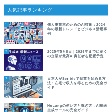
人気記事ランキング
1
個人事業主のためのAI技術：2024
年の最新トレンドとビジネス活用事
例
2
2025年5月8日｜2026年までに多く
の企業が最高AI責任者を配置予定
3
日本人がScribieで副業を始める方
法：在宅で収入を得るための完全ガ
イド
4
NoLangの使い方と稼ぎ方：AI動画
生成ツールの完全ガイド