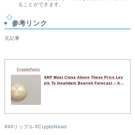
ることができます。
参考リンク
元記事
CryptoPanic
XRP Must Close Above These Price Lev
els To Invalidate Bearish Forecast – An
alyst
###リップル #CryptoNews