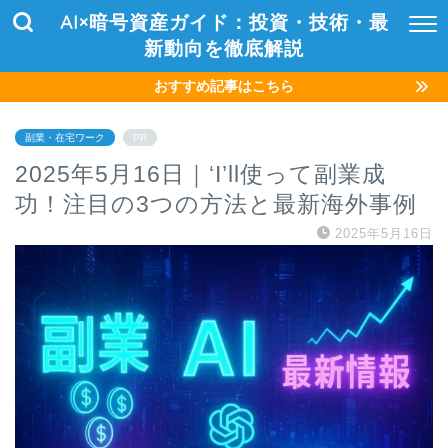
AI×暗号資産ガイド：投資・技術・最
新動向を徹底解説
おすすめ記事はこちら
副業・在宅ワーク
PR
2025年5月16日｜‘I’ll使って副業成
功！注目の3つの方法と最新海外事例
2025年5月16日