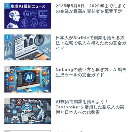
2
2025年5月8日｜2026年までに多く
の企業が最高AI責任者を配置予定
3
日本人がScribieで副業を始める方
法：在宅で収入を得るための完全ガ
イド
4
NoLangの使い方と稼ぎ方：AI動画
生成ツールの完全ガイド
5
AI技術で副業を始めよう！
Textbrokerを活用した副収入の実
態と日本人への代替案