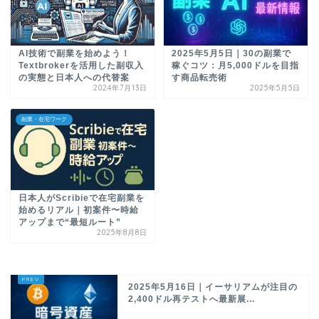
AI技術で副業を始めよう！
2025年5月5日｜30の副業で
Textbrokerを活用した副収入
稼ぐコツ：月5,000ドルを目指
の実態と日本人への代替案
す商品転売術
2024年7月13日
2025年5月5日
副業・在宅ワーク
日本人がScribieで在宅副業を
始めるリアル｜初案件〜時給
アップまで“最短ルート”
2025年8月8日
2025年5月16日｜イーサリアムが注目の
2,400ドル再テストへ最新展...