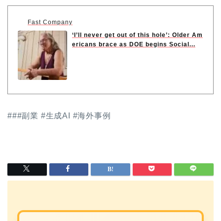
Fast Company
‘I’ll never get out of this hole’: Older Am
ericans brace as DOE begins Social...
###副業 #生成AI #海外事例