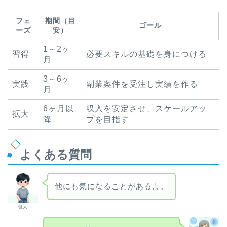
フェ
期間（目
ゴール
ーズ
安）
1～2ヶ
習得
必要スキルの基礎を身につける
月
3～6ヶ
実践
副業案件を受注し実績を作る
月
6ヶ月以
収入を安定させ、スケールアッ
拡大
降
プを目指す
よくある質問
他にも気になることがあるよ。
健太