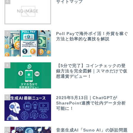
6
サイトマップ
7
Poll Payで海外ポイ活！外貨を稼ぐ
方法と効率的な裏技を解説
8
【5分で完了】コインチェックの登
録方法を完全図解｜スマホだけで仮
想通貨デビュー！
9
2025年5月13日｜ChatGPTが
SharePoint連携で社内データ分析
可能に！
10
音楽生成AI「Suno AI」の訴訟問題