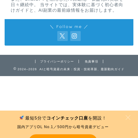
日々継続中。 当サイトでは、実体験に基づく初心者向
けガイドと、AI副業の最前線情報をお届けします。
＼ Follow me ／
免責事項
プライバシーポリシー
免責事項
2024–2026 AIと暗号資産の未来：投資・技術革新、最新動向ガイド
プライバシーポリシー
お問い合わせ
最短5分で
コインチェック口座
を開設！
MENU
国内アプリDL No.1／500円から暗号資産デビュー