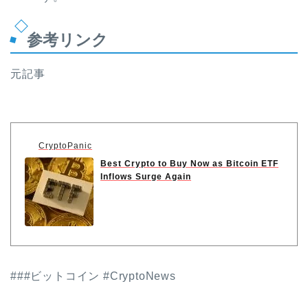
参考リンク
元記事
CryptoPanic
Best Crypto to Buy Now as Bitcoin ETF
Inflows Surge Again
###ビットコイン #CryptoNews