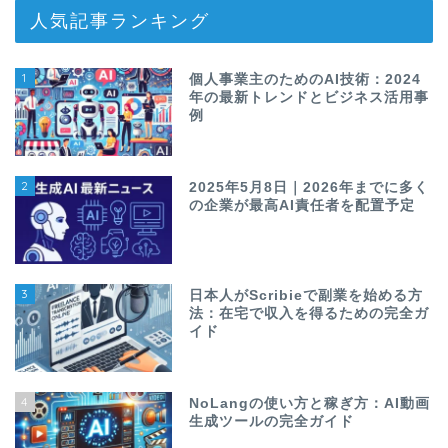
人気記事ランキング
1
個人事業主のためのAI技術：2024
年の最新トレンドとビジネス活用事
例
2
2025年5月8日｜2026年までに多く
の企業が最高AI責任者を配置予定
3
日本人がScribieで副業を始める方
法：在宅で収入を得るための完全ガ
イド
4
NoLangの使い方と稼ぎ方：AI動画
生成ツールの完全ガイド