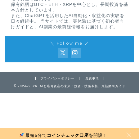
保有銘柄はBTC・ETH・XRPを中心とし、長期投資を基
本方針としています。
また、ChatGPTを活用したAI自動化・収益化の実験を
日々継続中。 当サイトでは、実体験に基づく初心者向
けガイドと、AI副業の最前線情報をお届けします。
＼ Follow me ／
免責事項
プライバシーポリシー
免責事項
2024–2026 AIと暗号資産の未来：投資・技術革新、最新動向ガイド
プライバシーポリシー
お問い合わせ
最短5分で
コインチェック口座
を開設！