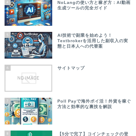
4
NoLangの使い方と稼ぎ方：AI動画
生成ツールの完全ガイド
5
AI技術で副業を始めよう！
Textbrokerを活用した副収入の実
態と日本人への代替案
6
サイトマップ
7
Poll Payで海外ポイ活！外貨を稼ぐ
方法と効率的な裏技を解説
8
【5分で完了】コインチェックの登