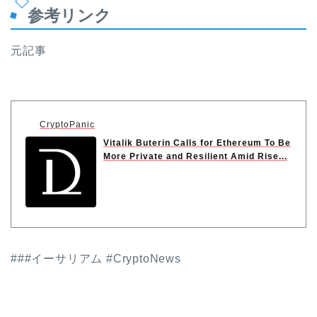
参考リンク
元記事
CryptoPanic
Vitalik Buterin Calls for Ethereum To Be
More Private and Resilient Amid Rise...
###イーサリアム #CryptoNews