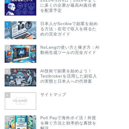
2025年5月8日｜2026年まで
2
に多くの企業が最高AI責任者
を配置予定
日本人がScribieで副業を始め
3
る方法：在宅で収入を得るた
めの完全ガイド
NoLangの使い方と稼ぎ方：AI
4
動画生成ツールの完全ガイド
AI技術で副業を始めよう！
5
Textbrokerを活用した副収入
の実態と日本人への代替案
サイトマップ
6
Poll Payで海外ポイ活！外貨
7
を稼ぐ方法と効率的な裏技を
解説