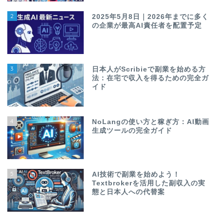
2
2025年5月8日｜2026年までに多く
の企業が最高AI責任者を配置予定
3
日本人がScribieで副業を始める方
法：在宅で収入を得るための完全ガ
イド
4
NoLangの使い方と稼ぎ方：AI動画
生成ツールの完全ガイド
5
AI技術で副業を始めよう！
Textbrokerを活用した副収入の実
態と日本人への代替案