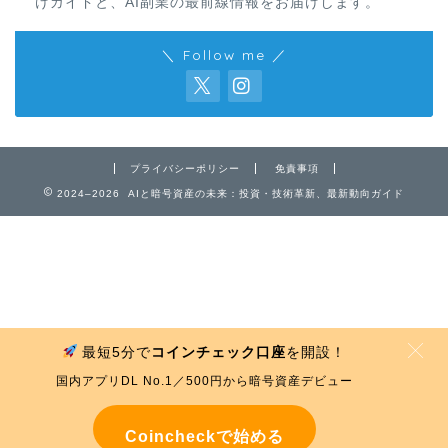
けガイドと、AI副業の最前線情報をお届けします。
＼ Follow me ／
免責事項
プライバシーポリシー
免責事項
2024–2026 AIと暗号資産の未来：投資・技術革新、最新動向ガイド
プライバシーポリシー
お問い合わせ
最短5分で
コインチェック口座
を開設！
MENU
国内アプリDL No.1／500円から暗号資産デビュー
Coincheckで始める
ホーム
プロフィール
免責事項
プライバシーポリシー