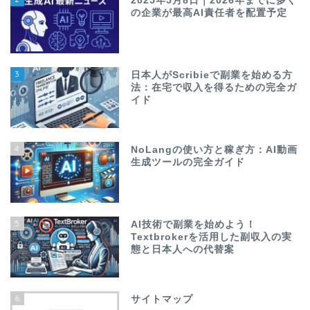
2025年5月8日｜2026年までに多く
の企業が最高AI責任者を配置予定
3
日本人がScribieで副業を始める方
法：在宅で収入を得るための完全ガ
イド
4
NoLangの使い方と稼ぎ方：AI動画
生成ツールの完全ガイド
5
AI技術で副業を始めよう！
Textbrokerを活用した副収入の実
態と日本人への代替案
6
サイトマップ