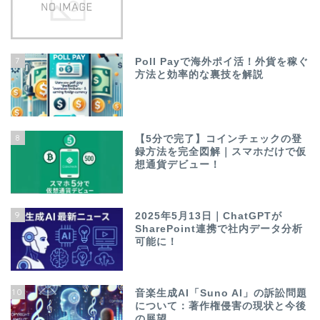
7
Poll Payで海外ポイ活！外貨を稼ぐ
方法と効率的な裏技を解説
8
【5分で完了】コインチェックの登
録方法を完全図解｜スマホだけで仮
想通貨デビュー！
9
2025年5月13日｜ChatGPTが
SharePoint連携で社内データ分析
可能に！
10
音楽生成AI「Suno AI」の訴訟問題
について：著作権侵害の現状と今後
の展望