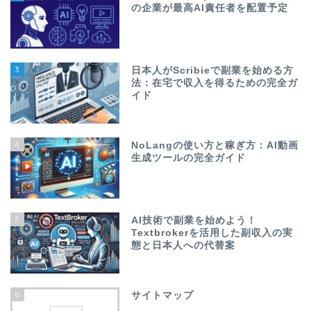
の企業が最高AI責任者を配置予定
3
日本人がScribieで副業を始める方
法：在宅で収入を得るための完全ガ
イド
4
NoLangの使い方と稼ぎ方：AI動画
生成ツールの完全ガイド
5
AI技術で副業を始めよう！
Textbrokerを活用した副収入の実
態と日本人への代替案
6
サイトマップ