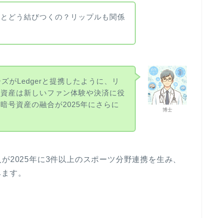
ツとどう結びつくの？リップルも関係
ズがLedgerと提携したように、リ
号資産は新しいファン体験や決済に役
暗号資産の融合が2025年にさらに
博士
が2025年に3件以上のスポーツ分野連携を生み、
みます。