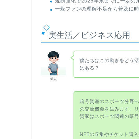
規制強化で2025年末までに一定
一般ファンの理解不足から普及に
実生活／ビジネス応用
僕たちはこの動きをどう
はある？
健太
暗号資産のスポーツ分野
の交流機会を生みます。
資家はスポーツ関連の暗
NFTの収集やチケット購