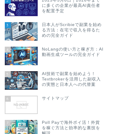
2025年5月8日｜2026年まで
2
に多くの企業が最高AI責任者
を配置予定
日本人がScribieで副業を始め
3
る方法：在宅で収入を得るた
めの完全ガイド
NoLangの使い方と稼ぎ方：AI
4
動画生成ツールの完全ガイド
AI技術で副業を始めよう！
5
Textbrokerを活用した副収入
の実態と日本人への代替案
サイトマップ
6
Poll Payで海外ポイ活！外貨
7
を稼ぐ方法と効率的な裏技を
解説