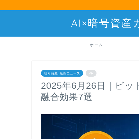
AI×暗号資
ホーム
暗号資産_最新ニュース
PR
2025年6月26日｜ビ
融合効果7選