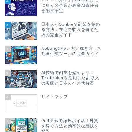
2025年5月8日｜2026年まで
2
に多くの企業が最高AI責任者
を配置予定
日本人がScribieで副業を始め
3
る方法：在宅で収入を得るた
めの完全ガイド
NoLangの使い方と稼ぎ方：AI
4
動画生成ツールの完全ガイド
AI技術で副業を始めよう！
5
Textbrokerを活用した副収入
の実態と日本人への代替案
サイトマップ
6
Poll Payで海外ポイ活！外貨
7
を稼ぐ方法と効率的な裏技を
解説