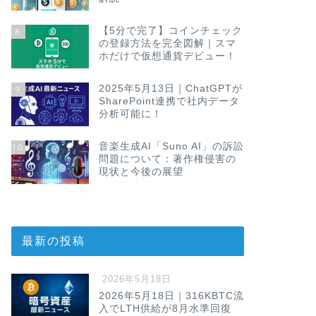
【5分で完了】コインチェック
8
の登録方法を完全図解｜スマ
ホだけで仮想通貨デビュー！
2025年5月13日｜ChatGPTが
9
SharePoint連携で社内データ
分析可能に！
音楽生成AI「Suno AI」の訴訟
10
問題について：著作権侵害の
現状と今後の展望
最新の投稿
2026年5月18日
2026年5月18日｜316KBTC流
入でLTH供給が8月水準回復