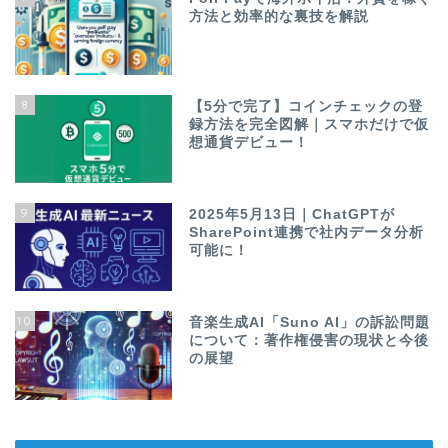
方法と効率的な裏技を解説
8
【5分で完了】コインチェックの登
録方法を完全図解｜スマホだけで仮
想通貨デビュー！
9
2025年5月13日｜ChatGPTが
SharePoint連携で社内データ分析
可能に！
10
音楽生成AI「Suno AI」の訴訟問題
について：著作権侵害の現状と今後
の展望