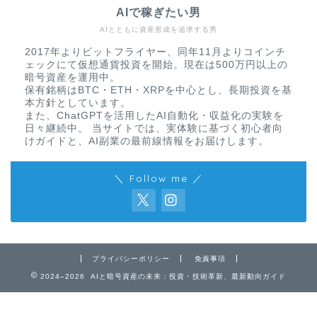
AIで稼ぎたい男
AIとともに資産形成を追求する男
2017年よりビットフライヤー、同年11月よりコインチ
ェックにて仮想通貨投資を開始。現在は500万円以上の
暗号資産を運用中。
保有銘柄はBTC・ETH・XRPを中心とし、長期投資を基
本方針としています。
また、ChatGPTを活用したAI自動化・収益化の実験を
日々継続中。 当サイトでは、実体験に基づく初心者向
けガイドと、AI副業の最前線情報をお届けします。
＼ Follow me ／
免責事項
プライバシーポリシー
プライバシーポリシー
免責事項
お問い合わせ
2024–2026 AIと暗号資産の未来：投資・技術革新、最新動向ガイド