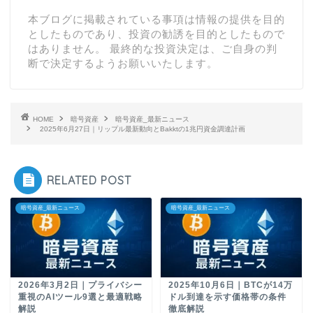
本ブログに掲載されている事項は情報の提供を目的
としたものであり、投資の勧誘を目的としたもので
はありません。 最終的な投資決定は、ご自身の判
断で決定するようお願いいたします。
HOME
暗号資産
暗号資産_最新ニュース
2025年6月27日｜リップル最新動向とBakktの1兆円資金調達計画
RELATED POST
暗号資産_最新ニュース
暗号資産_最新ニュース
2026年3月2日｜プライバシー
2025年10月6日｜BTCが14万
重視のAIツール9選と最適戦略
ドル到達を示す価格帯の条件
解説
徹底解説