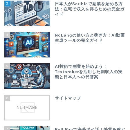
3
日本人がScribieで副業を始める方
法：在宅で収入を得るための完全ガ
イド
4
NoLangの使い方と稼ぎ方：AI動画
生成ツールの完全ガイド
5
AI技術で副業を始めよう！
Textbrokerを活用した副収入の実
態と日本人への代替案
6
サイトマップ
7
Poll Payで海外ポイ活！外貨を稼ぐ