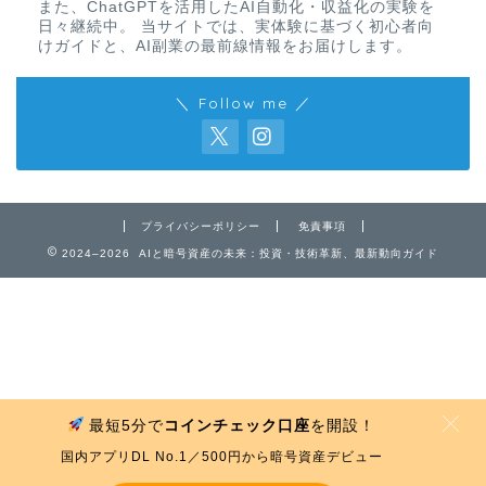
また、ChatGPTを活用したAI自動化・収益化の実験を
日々継続中。 当サイトでは、実体験に基づく初心者向
けガイドと、AI副業の最前線情報をお届けします。
＼ Follow me ／
免責事項
プライバシーポリシー
免責事項
2024–2026 AIと暗号資産の未来：投資・技術革新、最新動向ガイド
プライバシーポリシー
お問い合わせ
最短5分で
コインチェック口座
を開設！
MENU
国内アプリDL No.1／500円から暗号資産デビュー