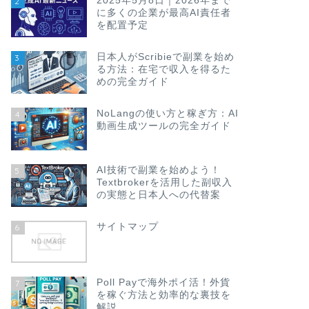
2025年5月8日｜2026年まで
2
に多くの企業が最高AI責任者
を配置予定
日本人がScribieで副業を始め
3
る方法：在宅で収入を得るた
めの完全ガイド
NoLangの使い方と稼ぎ方：AI
4
動画生成ツールの完全ガイド
AI技術で副業を始めよう！
5
Textbrokerを活用した副収入
の実態と日本人への代替案
サイトマップ
6
Poll Payで海外ポイ活！外貨
7
を稼ぐ方法と効率的な裏技を
解説