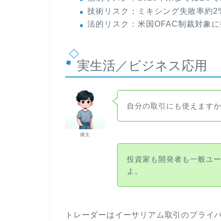
技術リスク：ミキシング失敗率約2
法的リスク：米国OFAC制裁対象
実生活／ビジネス応用
自分の取引にも使えます
健太
投資家も開発者も一般ユ
よ。
トレーダーはイーサリアム取引のプライ