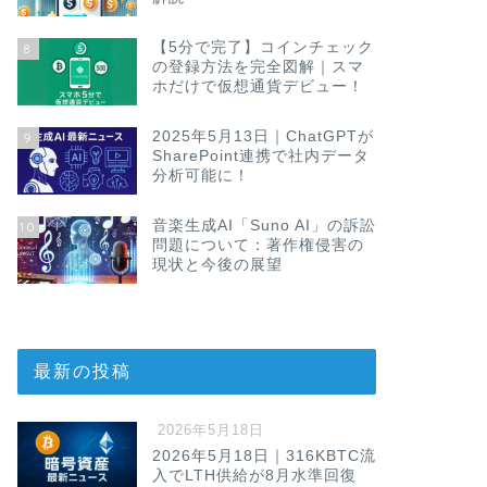
【5分で完了】コインチェック
8
の登録方法を完全図解｜スマ
ホだけで仮想通貨デビュー！
2025年5月13日｜ChatGPTが
9
SharePoint連携で社内データ
分析可能に！
音楽生成AI「Suno AI」の訴訟
10
問題について：著作権侵害の
現状と今後の展望
最新の投稿
2026年5月18日
2026年5月18日｜316KBTC流
入でLTH供給が8月水準回復