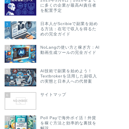
2025年5月8日｜2026年まで
2
に多くの企業が最高AI責任者
を配置予定
日本人がScribieで副業を始め
3
る方法：在宅で収入を得るた
めの完全ガイド
NoLangの使い方と稼ぎ方：AI
4
動画生成ツールの完全ガイド
AI技術で副業を始めよう！
5
Textbrokerを活用した副収入
の実態と日本人への代替案
サイトマップ
6
Poll Payで海外ポイ活！外貨
7
を稼ぐ方法と効率的な裏技を
解説