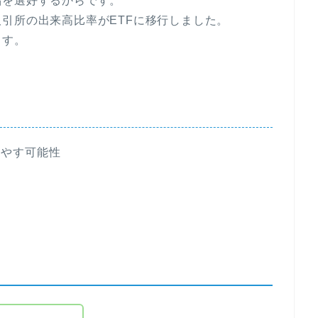
品を選好するからです。
引所の出来高比率がETFに移行しました。
ます。
増やす可能性
ク