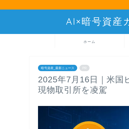
AI×暗号資
ホーム
暗号資産_最新ニュース
PR
2025年7月16日｜米
現物取引所を凌駕