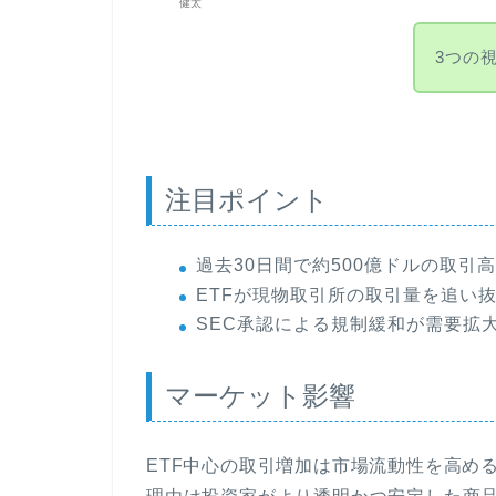
健太
3つの
注目ポイント
過去30日間で約500億ドルの取引
ETFが現物取引所の取引量を追い
SEC承認による規制緩和が需要拡
マーケット影響
ETF中心の取引増加は市場流動性を高め