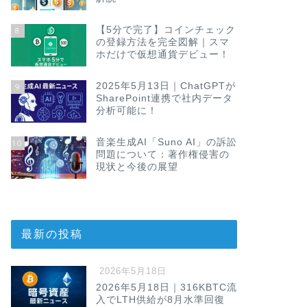
【5分で完了】コインチェック
8
の登録方法を完全図解｜スマ
ホだけで仮想通貨デビュー！
2025年5月13日｜ChatGPTが
9
SharePoint連携で社内データ
分析可能に！
音楽生成AI「Suno AI」の訴訟
10
問題について：著作権侵害の
現状と今後の展望
最新の投稿
2026年5月18日
2026年5月18日｜316KBTC流
入でLTH供給が8月水準回復