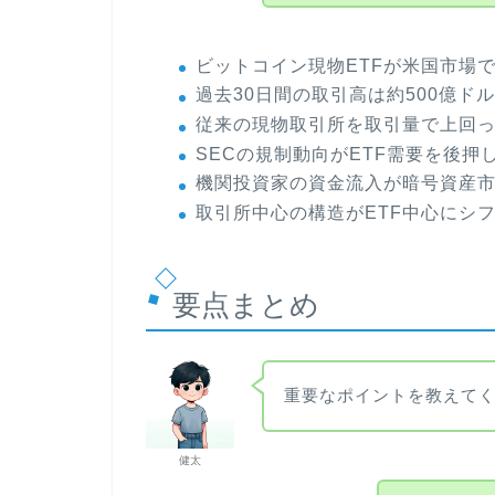
ビットコイン現物ETFが米国市場
過去30日間の取引高は約500億ド
従来の現物取引所を取引量で上回
SECの規制動向がETF需要を後押
機関投資家の資金流入が暗号資産
取引所中心の構造がETF中心にシ
要点まとめ
重要なポイントを教えて
健太