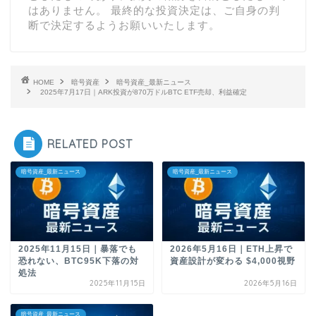
はありません。 最終的な投資決定は、ご自身の判
断で決定するようお願いいたします。
HOME
暗号資産
暗号資産_最新ニュース
2025年7月17日｜ARK投資が870万ドルBTC ETF売却、利益確定
RELATED POST
暗号資産_最新ニュース
暗号資産_最新ニュース
2025年11月15日｜暴落でも
2026年5月16日｜ETH上昇で
恐れない、BTC95K下落の対
資産設計が変わる $4,000視野
処法
2025年11月15日
2026年5月16日
暗号資産_最新ニュース