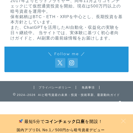
2017年よりビットフライヤー、同年11月よりコインチ
ェックにて仮想通貨投資を開始。現在は500万円以上の
暗号資産を運用中。
保有銘柄はBTC・ETH・XRPを中心とし、長期投資を基
本方針としています。
また、ChatGPTを活用したAI自動化・収益化の実験を
日々継続中。 当サイトでは、実体験に基づく初心者向
けガイドと、AI副業の最前線情報をお届けします。
＼ Follow me ／
免責事項
プライバシーポリシー
プライバシーポリシー
免責事項
お問い合わせ
2024–2026 AIと暗号資産の未来：投資・技術革新、最新動向ガイド
最短5分で
コインチェック口座
を開設！
MENU
国内アプリDL No.1／500円から暗号資産デビュー