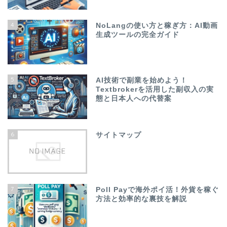
4
NoLangの使い方と稼ぎ方：AI動画
生成ツールの完全ガイド
5
AI技術で副業を始めよう！
Textbrokerを活用した副収入の実
態と日本人への代替案
6
サイトマップ
7
Poll Payで海外ポイ活！外貨を稼ぐ
方法と効率的な裏技を解説