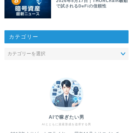
2026年5月17日｜THORChain騒動
で試されるDeFiの信頼性
カテゴリー
AIで稼ぎたい男
AIとともに資産形成を追求する男