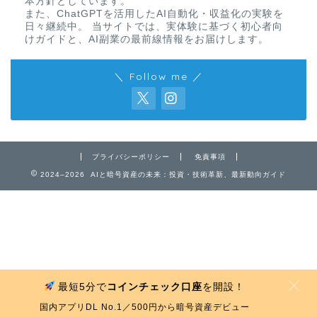
本方針としています。
また、ChatGPTを活用したAI自動化・収益化の実験を
日々継続中。 当サイトでは、実体験に基づく初心者向
けガイドと、AI副業の最前線情報をお届けします。
＼ Follow me ／
免責事項
プライバシーポリシー
免責事項
2024–2026 AIと暗号資産の未来：投資・技術革新、最新動向ガイド
プライバシーポリシー
お問い合わせ
最短5分で
コインチェック口座
を開設！
MENU
国内アプリDL No.1／500円から暗号資産デビュー