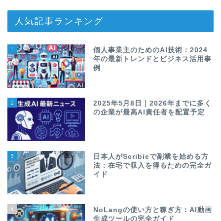
人気記事ランキング
1
個人事業主のためのAI技術：2024
年の最新トレンドとビジネス活用事
例
2
2025年5月8日｜2026年までに多く
の企業が最高AI責任者を配置予定
3
日本人がScribieで副業を始める方
法：在宅で収入を得るための完全ガ
イド
4
NoLangの使い方と稼ぎ方：AI動画
生成ツールの完全ガイド