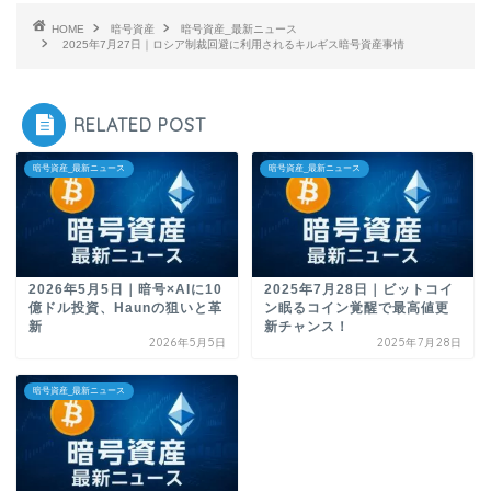
HOME
暗号資産
暗号資産_最新ニュース
2025年7月27日｜ロシア制裁回避に利用されるキルギス暗号資産事情
RELATED POST
暗号資産_最新ニュース
暗号資産_最新ニュース
2026年5月5日｜暗号×AIに10
2025年7月28日｜ビットコイ
億ドル投資、Haunの狙いと革
ン眠るコイン覚醒で最高値更
新
新チャンス！
2026年5月5日
2025年7月28日
暗号資産_最新ニュース