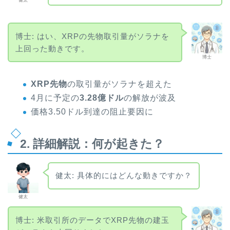
健太
博士: はい、XRPの先物取引量がソラナを
上回った動きです。
博士
XRP先物
の取引量がソラナを超えた
4月に予定の
3.28億ドル
の解放が波及
価格3.50ドル到達の阻止要因に
2. 詳細解説：何が起きた？
健太: 具体的にはどんな動きですか？
健太
博士: 米取引所のデータでXRP先物の建玉