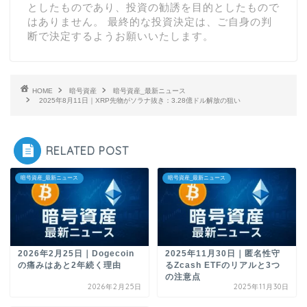
としたものであり、投資の勧誘を目的としたもので
はありません。 最終的な投資決定は、ご自身の判
断で決定するようお願いいたします。
HOME
暗号資産
暗号資産_最新ニュース
2025年8月11日｜XRP先物がソラナ抜き：3.28億ドル解放の狙い
RELATED POST
暗号資産_最新ニュース
暗号資産_最新ニュース
2026年2月25日｜Dogecoin
2025年11月30日｜匿名性守
の痛みはあと2年続く理由
るZcash ETFのリアルと3つ
の注意点
2026年2月25日
2025年11月30日