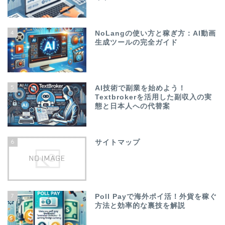
4
NoLangの使い方と稼ぎ方：AI動画
生成ツールの完全ガイド
5
AI技術で副業を始めよう！
Textbrokerを活用した副収入の実
態と日本人への代替案
6
サイトマップ
7
Poll Payで海外ポイ活！外貨を稼ぐ
方法と効率的な裏技を解説