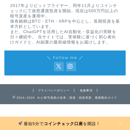
2017年よりビットフライヤー、同年11月よりコインチ
ェックにて仮想通貨投資を開始。現在は500万円以上の
暗号資産を運用中。
保有銘柄はBTC・ETH・XRPを中心とし、長期投資を基
本方針としています。
また、ChatGPTを活用したAI自動化・収益化の実験を
日々継続中。 当サイトでは、実体験に基づく初心者向
けガイドと、AI副業の最前線情報をお届けします。
＼ Follow me ／
免責事項
プライバシーポリシー
プライバシーポリシー
免責事項
お問い合わせ
2024–2026 AIと暗号資産の未来：投資・技術革新、最新動向ガイド
最短5分で
コインチェック口座
を開設！