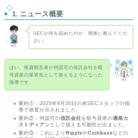
1. ニュース概要
SECが何を認めたのか、簡単に教えてくだ
さい。
健太
はい、投資助言者が州認可の信託会社を暗
号資産の保管先として使えるようになった
博士
指導です。
要約①：2025年9月30日の米SECスタッフの指
導で措置が示されました。
要約②：州認可の
信託会社
を暗号資産の
適格カ
ストディアン
として扱える可能性が出ました。
要約③：これにより
Ripple
や
Coinbase
などの