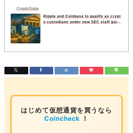
CryptoSlate
Ripple and Coinbase to qualify as crypt
o custodians under new SEC staff guida
nce
はじめて仮想通貨を買うなら
Coincheck
！