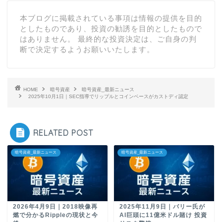
本ブログに掲載されている事項は情報の提供を目的
としたものであり、投資の勧誘を目的としたもので
はありません。 最終的な投資決定は、ご自身の判
断で決定するようお願いいたします。
HOME
暗号資産
暗号資産_最新ニュース
2025年10月1日｜SEC指導でリップルとコインベースがカストディ認定
RELATED POST
暗号資産_最新ニュース
暗号資産_最新ニュース
2026年4月9日｜2018映像再
2025年11月9日｜バリー氏が
燃で分かるRippleの現状と今
AI巨頭に11億米ドル賭け 投資