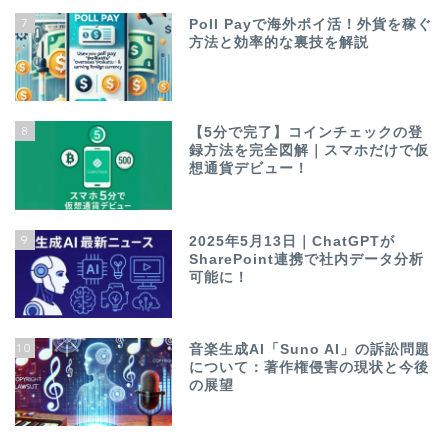
7
Poll Payで海外ポイ活！外貨を稼ぐ
方法と効率的な裏技を解説
8
【5分で完了】コインチェックの登
録方法を完全図解｜スマホだけで仮
想通貨デビュー！
9
2025年5月13日｜ChatGPTが
SharePoint連携で社内データ分析
可能に！
10
音楽生成AI「Suno AI」の訴訟問題
について：著作権侵害の現状と今後
の展望