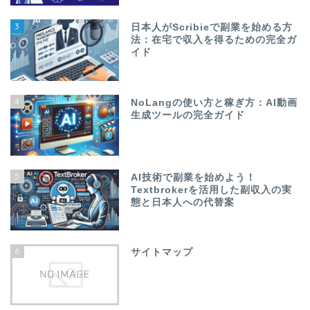
3
日本人がScribieで副業を始める方
法：在宅で収入を得るための完全ガ
イド
4
NoLangの使い方と稼ぎ方：AI動画
生成ツールの完全ガイド
5
AI技術で副業を始めよう！
Textbrokerを活用した副収入の実
態と日本人への代替案
6
サイトマップ