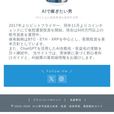
AIで稼ぎたい男
AIとともに資産形成を追求する男
2017年よりビットフライヤー、同年11月よりコインチ
ェックにて仮想通貨投資を開始。現在は500万円以上の
暗号資産を運用中。
保有銘柄はBTC・ETH・XRPを中心とし、長期投資を基
本方針としています。
また、ChatGPTを活用したAI自動化・収益化の実験を
日々継続中。 当サイトでは、実体験に基づく初心者向
けガイドと、AI副業の最前線情報をお届けします。
＼ Follow me ／
免責事項
プライバシーポリシー
免責事項
2024–2026 AIと暗号資産の未来：投資・技術革新、最新動向ガイド
プライバシーポリシー