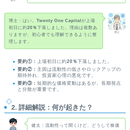
健太
博士：はい。
Twenty One Capital
が上場
初日に約
20％
下落しました。理由は複数あ
博士
りますが、初心者でも理解できるように整
理します。
要約①：
上場初日に約
20％
下落しました。
要約②：
主因は流動性の低さやロックアップの
期待外れ、投資家心理の悪化です。
要約③：
短期的な価格変動はあるが、長期視点
と分散が重要です。
2. 詳細解説：何が起きた？
健太：流動性って聞くけど、どうして株価