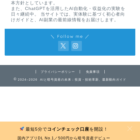
本方針としています。
また、ChatGPTを活用したAI自動化・収益化の実験を
日々継続中。 当サイトでは、実体験に基づく初心者向
けガイドと、AI副業の最前線情報をお届けします。
＼ Follow me ／
免責事項
プライバシーポリシー
免責事項
2024–2026 AIと暗号資産の未来：投資・技術革新、最新動向ガイド
プライバシーポリシー
お問い合わせ
最短5分で
コインチェック口座
を開設！
MENU
国内アプリDL No.1／500円から暗号資産デビュー