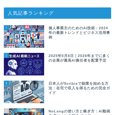
人気記事ランキング
1
個人事業主のためのAI技術：2024
年の最新トレンドとビジネス活用事
例
2
2025年5月8日｜2026年までに多く
の企業が最高AI責任者を配置予定
3
日本人がScribieで副業を始める方
法：在宅で収入を得るための完全ガ
イド
4
NoLangの使い方と稼ぎ方：AI動画