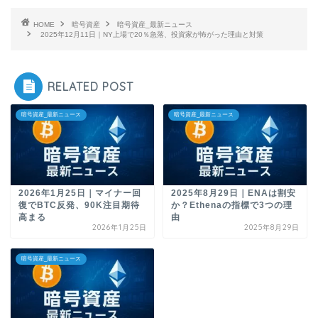
HOME
暗号資産
暗号資産_最新ニュース
2025年12月11日｜NY上場で20％急落、投資家が怖がった理由と対策
RELATED POST
暗号資産_最新ニュース
暗号資産_最新ニュース
2026年1月25日｜マイナー回
2025年8月29日｜ENAは割安
復でBTC反発、90K注目期待
か？Ethenaの指標で3つの理
高まる
由
2026年1月25日
2025年8月29日
暗号資産_最新ニュース