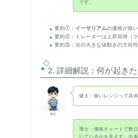
です。
要約①：
イーサリアム
の価格が狭
要約②：トレーダーは上昇回帰（
要約③：次の大きな値動きの方向
2. 詳細解説：何が起き
健太：狭いレンジって具
健太
博士：価格チャートで数
いているかを見ます。出