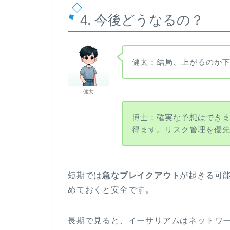
4. 今後どうなるの？
健太：結局、上がるのか
健太
博士：確実な予想はでき
得ます。リスク管理を優
短期では
急なブレイクアウト
が起きる可
めておくと安全です。
長期で見ると、イーサリアムはネットワ