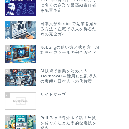
2025年5月8日｜2026年まで
2
に多くの企業が最高AI責任者
を配置予定
日本人がScribieで副業を始め
3
る方法：在宅で収入を得るた
めの完全ガイド
NoLangの使い方と稼ぎ方：AI
4
動画生成ツールの完全ガイド
AI技術で副業を始めよう！
5
Textbrokerを活用した副収入
の実態と日本人への代替案
サイトマップ
6
Poll Payで海外ポイ活！外貨
7
を稼ぐ方法と効率的な裏技を
解説