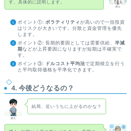
す。具体的に説明します。
博士
ポイント①:
ボラティリティ
が高いので一括投資
はリスクが大きいです。分散と資金管理を優先
します。
ポイント②: 長期的要因としては需要供給、
半減
期
などが上昇要因になりますが短期は不確実で
す。
ポイント③:
ドルコスト平均法
で定期積立を行う
と平均取得価格を平準化できます。
4. 今後どうなるの？
結局、近いうちに上がるのかな？
健太