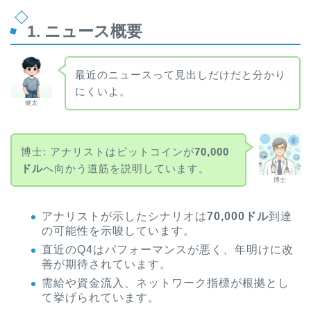
1. ニュース概要
最近のニュースって見出しだけだと分かり
にくいよ。
健太
博士: アナリストはビットコインが
70,000
ドル
へ向かう道筋を説明しています。
博士
アナリストが示したシナリオは
70,000ドル
到達
の可能性を示唆しています。
直近のQ4はパフォーマンスが悪く、年明けに改
善が期待されています。
需給や資金流入、ネットワーク指標が根拠とし
て挙げられています。