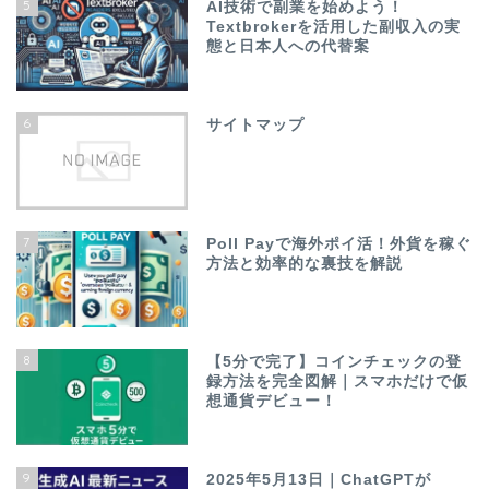
5
AI技術で副業を始めよう！
Textbrokerを活用した副収入の実
態と日本人への代替案
6
サイトマップ
7
Poll Payで海外ポイ活！外貨を稼ぐ
方法と効率的な裏技を解説
8
【5分で完了】コインチェックの登
録方法を完全図解｜スマホだけで仮
想通貨デビュー！
9
2025年5月13日｜ChatGPTが