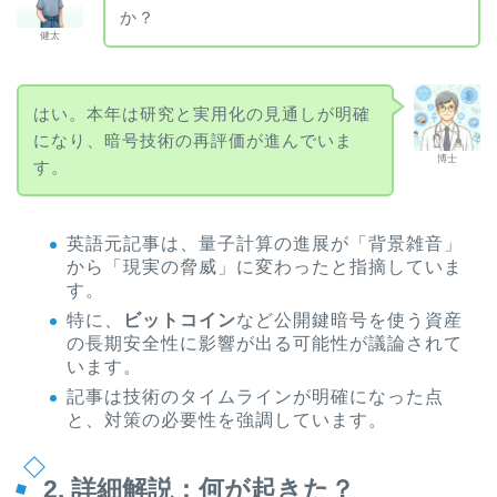
か？
健太
はい。本年は研究と実用化の見通しが明確
になり、暗号技術の再評価が進んでいま
博士
す。
英語元記事は、量子計算の進展が「背景雑音」
から「現実の脅威」に変わったと指摘していま
す。
特に、
ビットコイン
など公開鍵暗号を使う資産
の長期安全性に影響が出る可能性が議論されて
います。
記事は技術のタイムラインが明確になった点
と、対策の必要性を強調しています。
2. 詳細解説：何が起きた？