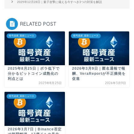
2025年12月28日｜量子攻撃に備える今すべき3つの対策を解説
RELATED POST
暗号資産_最新ニュース
暗号資産_最新ニュース
2025年8月25日｜ボラ低下で
2026年3月9日｜匿名通報で報
分かるビットコイン成熟化の
酬、VeraReportが不正摘発を
利点とは
促進
2025年8月25日
2026年3月9日
暗号資産_最新ニュース
2026年3月7日｜Binance否定