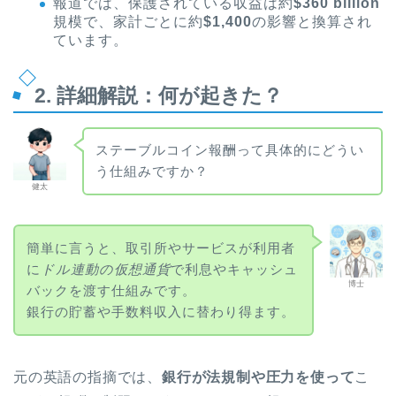
報道では、保護されている収益は約
$360 billion
規模で、家計ごとに約
$1,400
の影響と換算され
ています。
2. 詳細解説：何が起きた？
ステーブルコイン報酬って具体的にどうい
う仕組みですか？
健太
簡単に言うと、取引所やサービスが利用者
に
ドル連動の仮想通貨
で利息やキャッシュ
博士
バックを渡す仕組みです。
銀行の貯蓄や手数料収入に替わり得ます。
元の英語の指摘では、
銀行が法規制や圧力を使って
こ