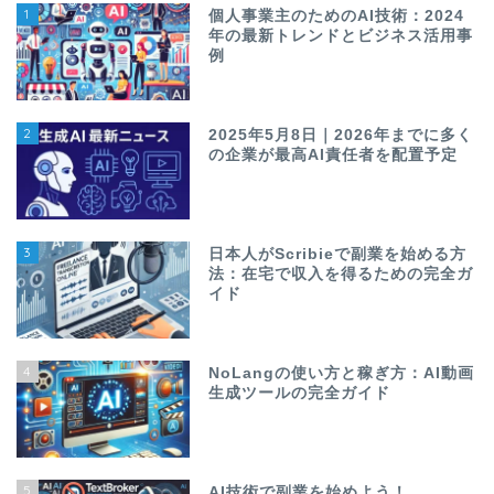
1
個人事業主のためのAI技術：2024
年の最新トレンドとビジネス活用事
例
2
2025年5月8日｜2026年までに多く
の企業が最高AI責任者を配置予定
3
日本人がScribieで副業を始める方
法：在宅で収入を得るための完全ガ
イド
4
NoLangの使い方と稼ぎ方：AI動画
生成ツールの完全ガイド
5
AI技術で副業を始めよう！