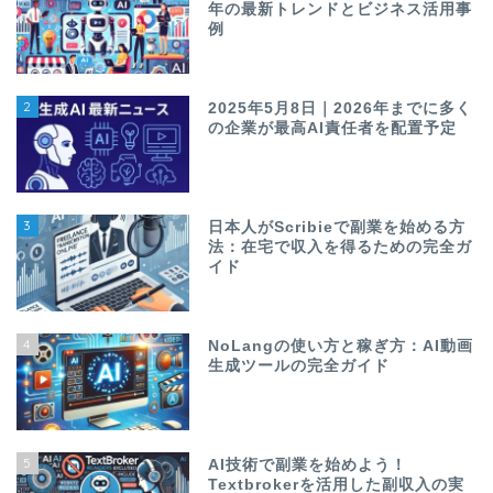
年の最新トレンドとビジネス活用事
例
2
2025年5月8日｜2026年までに多く
の企業が最高AI責任者を配置予定
3
日本人がScribieで副業を始める方
法：在宅で収入を得るための完全ガ
イド
4
NoLangの使い方と稼ぎ方：AI動画
生成ツールの完全ガイド
5
AI技術で副業を始めよう！
Textbrokerを活用した副収入の実