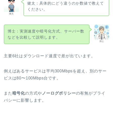
健太：具体的にどう違うのか数値で教えて
ください。
健太
博士：実測速度や暗号化方式、サーバー数
などを比較して説明します。
博士
主要6社はダウンロード速度で差が出ています。
例えばあるサービスは平均300Mbpsを超え、別のサー
ビスは80〜100Mbps台です。
また
暗号化
の方式や
ノーログポリシー
の有無がプライ
バシーに影響します。