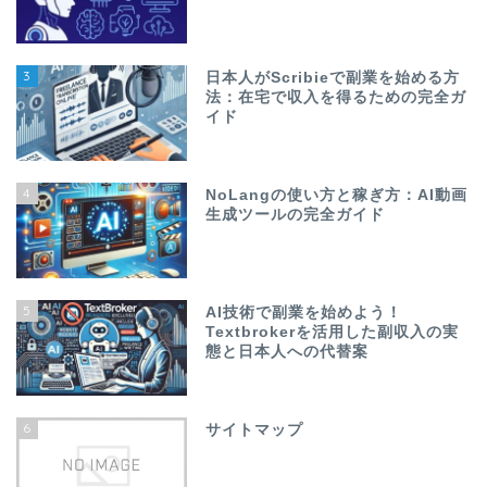
3
日本人がScribieで副業を始める方
法：在宅で収入を得るための完全ガ
イド
4
NoLangの使い方と稼ぎ方：AI動画
生成ツールの完全ガイド
5
AI技術で副業を始めよう！
Textbrokerを活用した副収入の実
態と日本人への代替案
6
サイトマップ