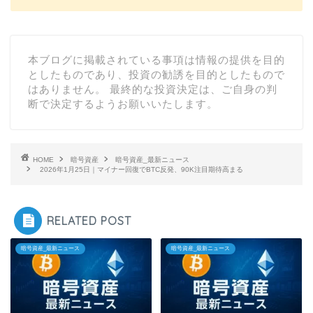
本ブログに掲載されている事項は情報の提供を目的
としたものであり、投資の勧誘を目的としたもので
はありません。 最終的な投資決定は、ご自身の判
断で決定するようお願いいたします。
HOME
暗号資産
暗号資産_最新ニュース
2026年1月25日｜マイナー回復でBTC反発、90K注目期待高まる
RELATED POST
暗号資産_最新ニュース
暗号資産_最新ニュース