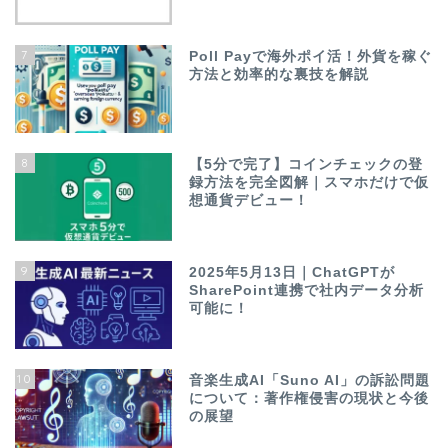
7
Poll Payで海外ポイ活！外貨を稼ぐ
方法と効率的な裏技を解説
8
【5分で完了】コインチェックの登
録方法を完全図解｜スマホだけで仮
想通貨デビュー！
9
2025年5月13日｜ChatGPTが
SharePoint連携で社内データ分析
可能に！
10
音楽生成AI「Suno AI」の訴訟問題
について：著作権侵害の現状と今後
の展望