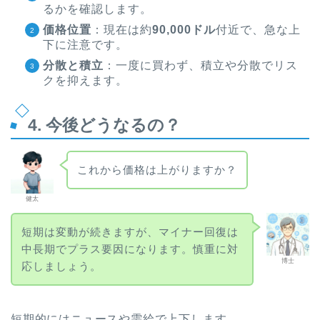
るかを確認します。
価格位置
：現在は約
90,000ドル
付近で、急な上
下に注意です。
分散と積立
：一度に買わず、積立や分散でリス
クを抑えます。
4. 今後どうなるの？
これから価格は上がりますか？
健太
短期は変動が続きますが、マイナー回復は
中長期でプラス要因になります。慎重に対
博士
応しましょう。
短期的にはニュースや需給で上下します。