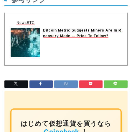
NewsBTC
Bitcoin Metric Suggests Miners Are In R
ecovery Mode — Price To Follow?
はじめて仮想通貨を買うなら
Coincheck
！