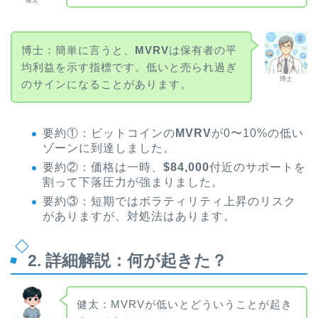
健太
博士：簡単に言うと、
MVRV
は保有者の平
均利益を示す指標です。低いと売られ過ぎ
博士
のサインになることがあります。
要約①：ビットコインの
MVRV
が0〜10%の低い
ゾーンに到達しました。
要約②：価格は一時、
$84,000
付近のサポートを
割って下落圧力が強まりました。
要約③：短期ではボラティリティ上昇のリスク
がありますが、対処法はあります。
2. 詳細解説：何が起きた？
健太：MVRVが低いとどういうことが起き