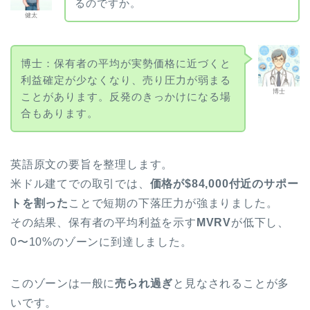
るのですか。
健太
博士：保有者の平均が実勢価格に近づくと
利益確定が少なくなり、売り圧力が弱まる
博士
ことがあります。反発のきっかけになる場
合もあります。
英語原文の要旨を整理します。
米ドル建てでの取引では、
価格が$84,000付近のサポー
トを割った
ことで短期の下落圧力が強まりました。
その結果、保有者の平均利益を示す
MVRV
が低下し、
0〜10%のゾーンに到達しました。
このゾーンは一般に
売られ過ぎ
と見なされることが多
いです。