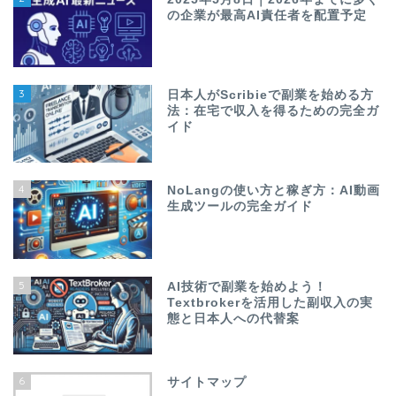
の企業が最高AI責任者を配置予定
3
日本人がScribieで副業を始める方
法：在宅で収入を得るための完全ガ
イド
4
NoLangの使い方と稼ぎ方：AI動画
生成ツールの完全ガイド
5
AI技術で副業を始めよう！
Textbrokerを活用した副収入の実
態と日本人への代替案
6
サイトマップ