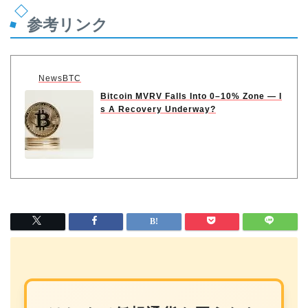
参考リンク
NewsBTC
Bitcoin MVRV Falls Into 0–10% Zone — I
s A Recovery Underway?