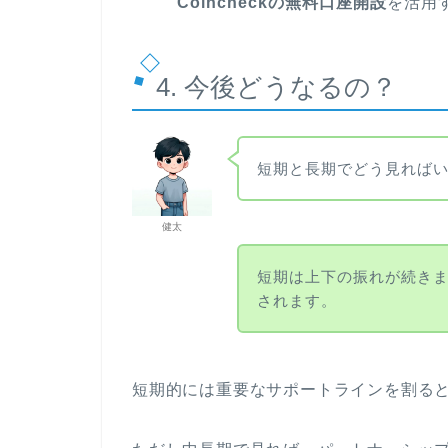
Coincheckの無料口座開設
を活用
4. 今後どうなるの？
短期と長期でどう見れば
健太
短期は上下の振れが続き
されます。
短期的には重要なサポートラインを割る