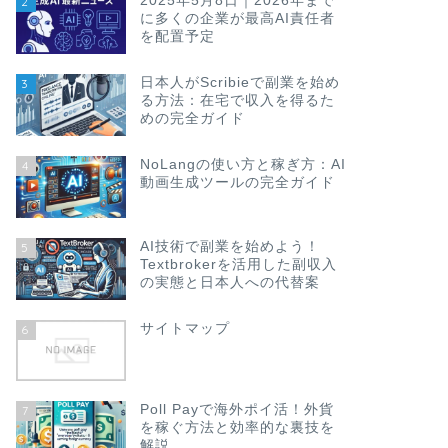
2025年5月8日｜2026年まで
2
に多くの企業が最高AI責任者
を配置予定
日本人がScribieで副業を始め
3
る方法：在宅で収入を得るた
めの完全ガイド
NoLangの使い方と稼ぎ方：AI
4
動画生成ツールの完全ガイド
AI技術で副業を始めよう！
5
Textbrokerを活用した副収入
の実態と日本人への代替案
サイトマップ
6
Poll Payで海外ポイ活！外貨
7
を稼ぐ方法と効率的な裏技を
解説