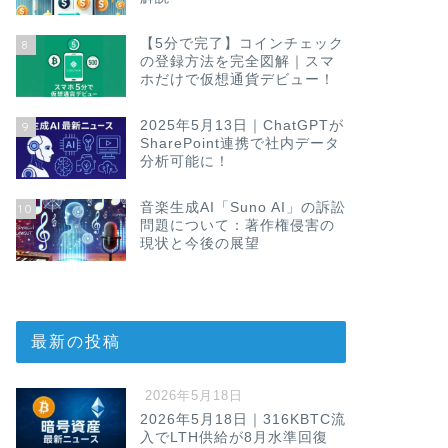
【5分で完了】コインチェック
8
の登録方法を完全図解｜スマ
ホだけで仮想通貨デビュー！
2025年5月13日｜ChatGPTが
9
SharePoint連携で社内データ
分析可能に！
音楽生成AI「Suno AI」の訴訟
10
問題について：著作権侵害の
現状と今後の展望
最新の投稿
2026年5月18日
2026年5月18日｜316KBTC流
入でLTH供給が8月水準回復