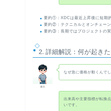
要約①：XDCは最近上昇後に短期
要約②：テクニカルとオンチェー
要約③：長期ではプロジェクトの
2. 詳細解説：何が起き
なぜ急に価格が動くんで
健太
出来高や主要指標が転換
いです。