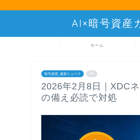
AI×暗号資
ホーム
暗号資産_最新ニュース
PR
2026年2月8日｜XD
の備え必読で対処