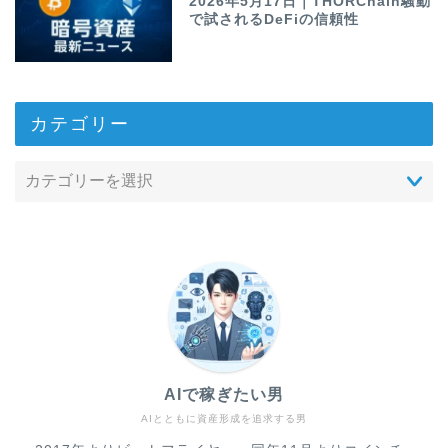
2026年5月17日｜THORChain騒動
で試されるDeFiの信頼性
カテゴリー
AIで稼ぎたい男
AIとともに資産形成を追求する男