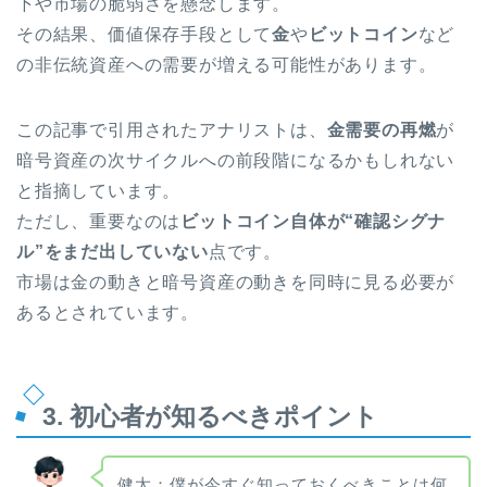
下や市場の脆弱さを懸念します。
その結果、価値保存手段として
金
や
ビットコイン
など
の非伝統資産への需要が増える可能性があります。
この記事で引用されたアナリストは、
金需要の再燃
が
暗号資産の次サイクルへの前段階になるかもしれない
と指摘しています。
ただし、重要なのは
ビットコイン自体が“確認シグナ
ル”をまだ出していない
点です。
市場は金の動きと暗号資産の動きを同時に見る必要が
あるとされています。
3. 初心者が知るべきポイント
健太：僕が今すぐ知っておくべきことは何