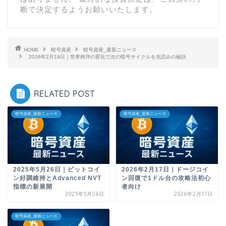
断で決定するようお願いいたします。
HOME
暗号資産
暗号資産_最新ニュース
2026年2月19日｜世界秩序の変化で次の暗号サイクルを先読みの秘訣
RELATED POST
暗号資産_最新ニュース
暗号資産_最新ニュース
2025年5月26日｜ビットコイ
2026年2月17日｜ドージコイ
ン好調維持とAdvanced NVT
ン回復で1ドル台の攻略法初心
指標の新展開
者向け
2025年5月26日
2026年2月17日
暗号資産_最新ニュース