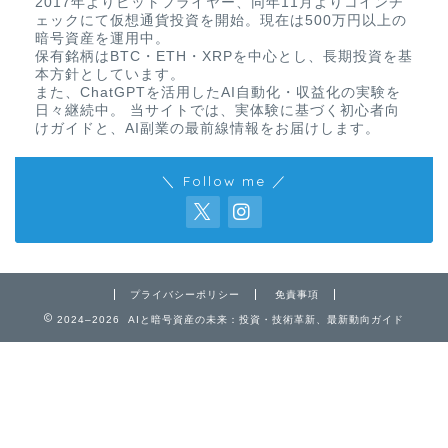
2017年よりビットフライヤー、同年11月よりコインチ
ェックにて仮想通貨投資を開始。現在は500万円以上の
暗号資産を運用中。
保有銘柄はBTC・ETH・XRPを中心とし、長期投資を基
本方針としています。
また、ChatGPTを活用したAI自動化・収益化の実験を
日々継続中。 当サイトでは、実体験に基づく初心者向
けガイドと、AI副業の最前線情報をお届けします。
＼ Follow me ／
免責事項
プライバシーポリシー
免責事項
2024–2026 AIと暗号資産の未来：投資・技術革新、最新動向ガイド
プライバシーポリシー
お問い合わせ