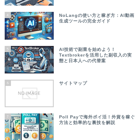
4
NoLangの使い方と稼ぎ方：AI動画
生成ツールの完全ガイド
5
AI技術で副業を始めよう！
Textbrokerを活用した副収入の実
態と日本人への代替案
6
サイトマップ
7
Poll Payで海外ポイ活！外貨を稼ぐ
方法と効率的な裏技を解説