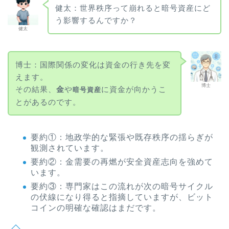
健太：世界秩序って崩れると暗号資産にど
う影響するんですか？
健太
博士：国際関係の変化は資金の行き先を変
えます。
博士
その結果、
金
や
に資金が向かうこ
暗号資産
とがあるのです。
要約①：地政学的な緊張や既存秩序の揺らぎが
観測されています。
要約②：金需要の再燃が安全資産志向を強めて
います。
要約③：専門家はこの流れが次の暗号サイクル
の伏線になり得ると指摘していますが、ビット
コインの明確な確認はまだです。