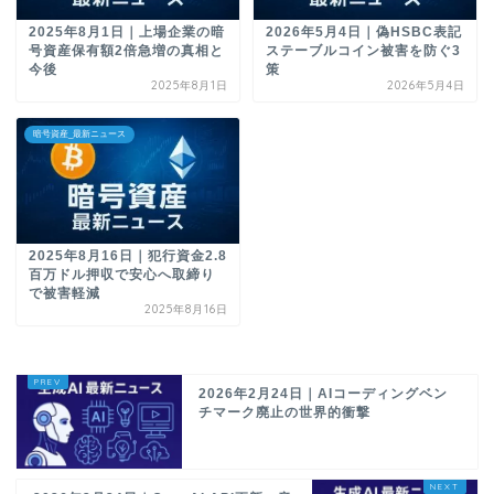
2025年8月1日｜上場企業の暗
2026年5月4日｜偽HSBC表記
号資産保有額2倍急増の真相と
ステーブルコイン被害を防ぐ3
今後
策
2025年8月1日
2026年5月4日
暗号資産_最新ニュース
2025年8月16日｜犯行資金2.8
百万ドル押収で安心へ取締り
で被害軽減
2025年8月16日
2026年2月24日｜AIコーディングベン
チマーク廃止の世界的衝撃