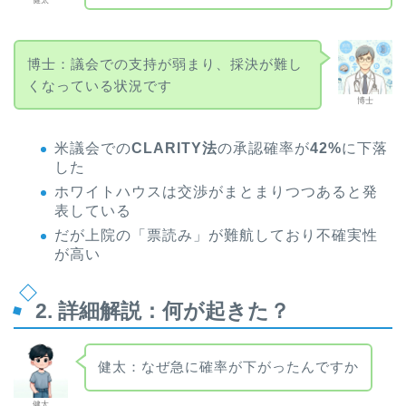
健太
博士：議会での支持が弱まり、採決が難し
くなっている状況です
博士
米議会での
CLARITY法
の承認確率が
42%
に下落
した
ホワイトハウスは交渉がまとまりつつあると発
表している
だが上院の「票読み」が難航しており不確実性
が高い
2. 詳細解説：何が起きた？
健太：なぜ急に確率が下がったんですか
健太