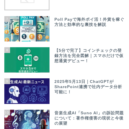
7
Poll Payで海外ポイ活！外貨を稼ぐ
方法と効率的な裏技を解説
8
【5分で完了】コインチェックの登
録方法を完全図解｜スマホだけで仮
想通貨デビュー！
9
2025年5月13日｜ChatGPTが
SharePoint連携で社内データ分析
可能に！
10
音楽生成AI「Suno AI」の訴訟問題
について：著作権侵害の現状と今後
の展望