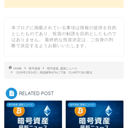
本ブログに掲載されている事項は情報の提供を目的
としたものであり、投資の勧誘を目的としたもので
はありません。 最終的な投資決定は、ご自身の判
断で決定するようお願いいたします。
HOME
暗号資産
暗号資産_最新ニュース
2026年2月24日｜承認確率42%に下落、CLARITY法の要点
RELATED POST
暗号資産_最新ニュース
暗号資産_最新ニュース