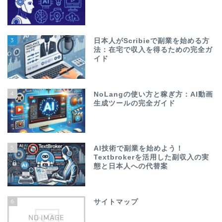
3
日本人がScribieで副業を始める方
法：在宅で収入を得るための完全ガ
イド
4
NoLangの使い方と稼ぎ方：AI動画
生成ツールの完全ガイド
5
AI技術で副業を始めよう！
Textbrokerを活用した副収入の実
態と日本人への代替案
6
サイトマップ