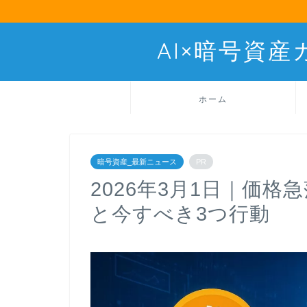
AI×暗号資
ホーム
暗号資産_最新ニュース
PR
2026年3月1日｜価
と今すべき3つ行動