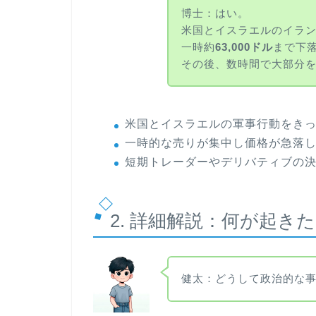
博士：はい。
米国とイスラエルのイラ
一時約
63,000ドル
まで下
その後、数時間で大部分
米国とイスラエルの軍事行動をき
一時的な売りが集中し価格が急落
短期トレーダーやデリバティブの
2. 詳細解説：何が起き
健太：どうして政治的な