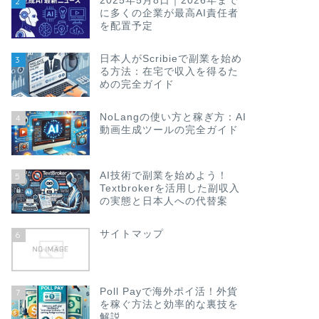
2025年5月8日｜2026年まで
2
に多くの企業が最高AI責任者
を配置予定
日本人がScribieで副業を始め
3
る方法：在宅で収入を得るた
めの完全ガイド
NoLangの使い方と稼ぎ方：AI
4
動画生成ツールの完全ガイド
AI技術で副業を始めよう！
5
Textbrokerを活用した副収入
の実態と日本人への代替案
サイトマップ
6
Poll Payで海外ポイ活！外貨
7
を稼ぐ方法と効率的な裏技を
解説