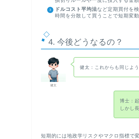
損切りルールや一度に投入する金
ドルコスト平均法
など定期買付を
時間を分散して買うことで短期変
4. 今後どうなるの？
健太：これからも同じよ
健太
博士：
しかし
短期的には地政学リスクやマクロ指標で