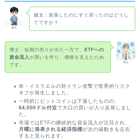
健太：急落したのにすぐ戻ったのはどうし
てですか？
健太
博士：短期の売りが出た一方で、
ETFへの
資金流入
が買いを作り、価格を支えたため
博士
です。
米・イスラエルの対イラン攻撃で世界的リスク
オフが発生しました。
一時的にビットコインは下落したものの、
64,000ドル付近
で大口の買いが入り反発しまし
た。
市場ではETFの継続的な資金流入が注目され、
月曜に発表される経済指標
が次の値動きを左右
すると見られます。