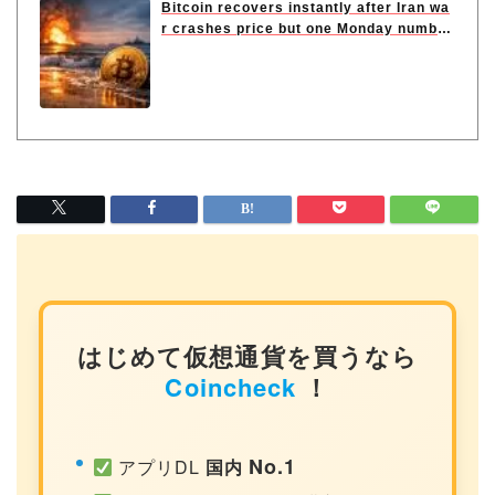
Bitcoin recovers instantly after Iran wa
r crashes price but one Monday numbe
r...
はじめて仮想通貨を買うなら
Coincheck
！
No.1
アプリDL
国内