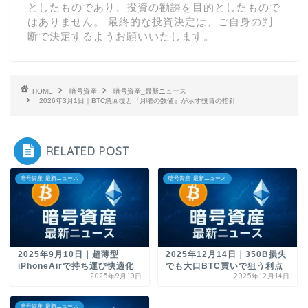
としたものであり、投資の勧誘を目的としたもので
はありません。 最終的な投資決定は、ご自身の判
断で決定するようお願いいたします。
HOME
暗号資産
暗号資産_最新ニュース
2026年3月1日｜BTC急回復と『月曜の数値』が示す投資の指針
RELATED POST
暗号資産_最新ニュース
暗号資産_最新ニュース
2025年9月10日｜超薄型
2025年12月14日｜350B損失
iPhoneAirで持ち運び快適化
でも大口BTC買いで狙う利点
2025年9月10日
2025年12月14日
暗号資産_最新ニュース