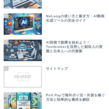
4
NoLangの使い方と稼ぎ方：AI動画
生成ツールの完全ガイド
5
AI技術で副業を始めよう！
Textbrokerを活用した副収入の実
態と日本人への代替案
6
サイトマップ
7
Poll Payで海外ポイ活！外貨を稼ぐ
方法と効率的な裏技を解説