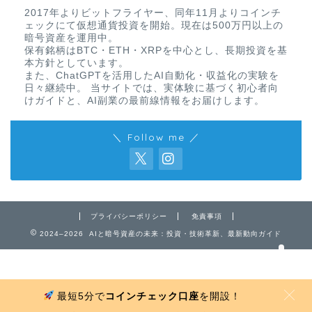
2017年よりビットフライヤー、同年11月よりコインチ
ェックにて仮想通貨投資を開始。現在は500万円以上の
暗号資産を運用中。
保有銘柄はBTC・ETH・XRPを中心とし、長期投資を基
本方針としています。
また、ChatGPTを活用したAI自動化・収益化の実験を
日々継続中。 当サイトでは、実体験に基づく初心者向
けガイドと、AI副業の最前線情報をお届けします。
＼ Follow me ／
免責事項
プライバシーポリシー
プライバシーポリシー
免責事項
お問い合わせ
2024–2026 AIと暗号資産の未来：投資・技術革新、最新動向ガイド
最短5分で
コインチェック口座
を開設！