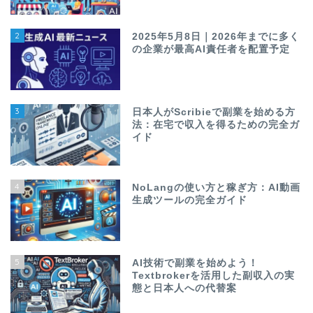
2
2025年5月8日｜2026年までに多く
の企業が最高AI責任者を配置予定
3
日本人がScribieで副業を始める方
法：在宅で収入を得るための完全ガ
イド
4
NoLangの使い方と稼ぎ方：AI動画
生成ツールの完全ガイド
5
AI技術で副業を始めよう！
Textbrokerを活用した副収入の実
態と日本人への代替案