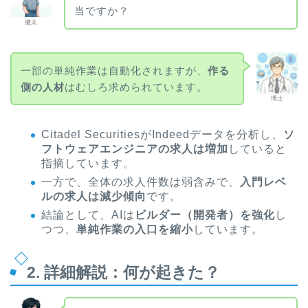
当ですか？
健太
一部の単純作業は自動化されますが、
作る
側の人材
はむしろ求められています。
博士
Citadel SecuritiesがIndeedデータを分析し、
ソ
フトウェアエンジニアの求人は増加
していると
指摘しています。
一方で、全体の求人件数は弱含みで、
入門レベ
ルの求人は減少傾向
です。
結論として、AIは
ビルダー（開発者）を強化
し
つつ、
単純作業の入口を縮小
しています。
2. 詳細解説：何が起きた？