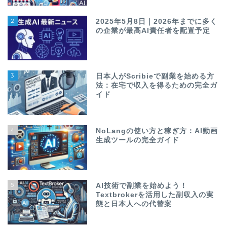
2
2025年5月8日｜2026年までに多く
の企業が最高AI責任者を配置予定
3
日本人がScribieで副業を始める方
法：在宅で収入を得るための完全ガ
イド
4
NoLangの使い方と稼ぎ方：AI動画
生成ツールの完全ガイド
5
AI技術で副業を始めよう！
Textbrokerを活用した副収入の実
態と日本人への代替案