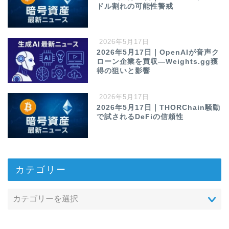
ドル割れの可能性警戒
2026年5月17日
2026年5月17日｜OpenAIが音声ク
ローン企業を買収—Weights.gg獲
得の狙いと影響
2026年5月17日
2026年5月17日｜THORChain騒動
で試されるDeFiの信頼性
カテゴリー