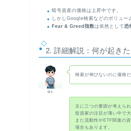
暗号資産の価格は上昇中です。
しかしGoogle検索などのボリュ
Fear & Greed指数
は依然として
恐
2. 詳細解説：何が起き
検索が伸びないのに価格
健太
主に三つの要因が考えら
投資家の注目が薄い中で
また流動性やETF関連の
場合もあります。