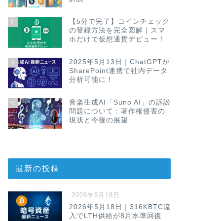
【5分で完了】コインチェック
8
の登録方法を完全図解｜スマ
ホだけで仮想通貨デビュー！
2025年5月13日｜ChatGPTが
9
SharePoint連携で社内データ
分析可能に！
音楽生成AI「Suno AI」の訴訟
10
問題について：著作権侵害の
現状と今後の展望
最新の投稿
2026年5月18日
2026年5月18日｜316KBTC流
入でLTH供給が8月水準回復