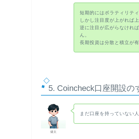
短期的にはボラティリテ
しかし注目度が上がれば
逆に注目が広がらなけれ
ん。
長期投資は分散と積立が
5. Coincheck口座開設
まだ口座を持っていない
健太