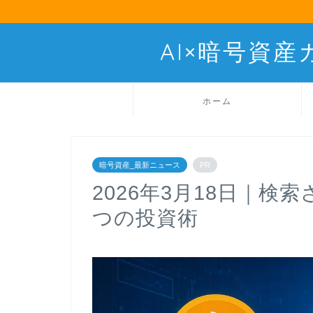
AI×暗号資
ホーム
暗号資産_最新ニュース
PR
2026年3月18日｜検
つの投資術