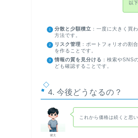
以
分散と少額積立
：一度に大きく買
方法です。
リスク管理
：ポートフォリオの割
を作ることです。
情報の質を見分ける
：検索やSNS
ども確認することです。
4. 今後どうなるの？
これから価格は続くと思
健太