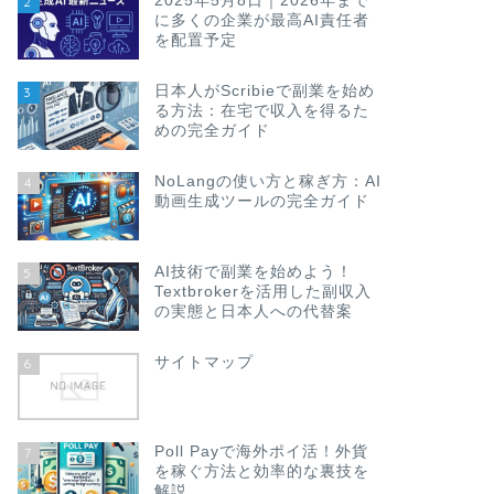
2025年5月8日｜2026年まで
2
に多くの企業が最高AI責任者
を配置予定
日本人がScribieで副業を始め
3
る方法：在宅で収入を得るた
めの完全ガイド
NoLangの使い方と稼ぎ方：AI
4
動画生成ツールの完全ガイド
AI技術で副業を始めよう！
5
Textbrokerを活用した副収入
の実態と日本人への代替案
サイトマップ
6
Poll Payで海外ポイ活！外貨
7
を稼ぐ方法と効率的な裏技を
解説