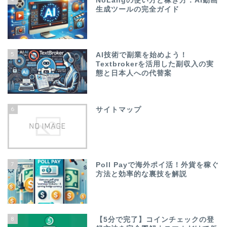
NoLangの使い方と稼ぎ方：AI動画
生成ツールの完全ガイド
5
AI技術で副業を始めよう！
Textbrokerを活用した副収入の実
態と日本人への代替案
6
サイトマップ
7
Poll Payで海外ポイ活！外貨を稼ぐ
方法と効率的な裏技を解説
8
【5分で完了】コインチェックの登