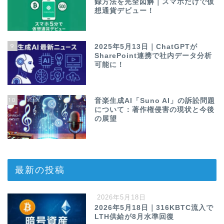
録方法を完全図解｜スマホだけで仮
想通貨デビュー！
9
2025年5月13日｜ChatGPTが
SharePoint連携で社内データ分析
可能に！
10
音楽生成AI「Suno AI」の訴訟問題
について：著作権侵害の現状と今後
の展望
最新の投稿
2026年5月18日
2026年5月18日｜316KBTC流入で
LTH供給が8月水準回復