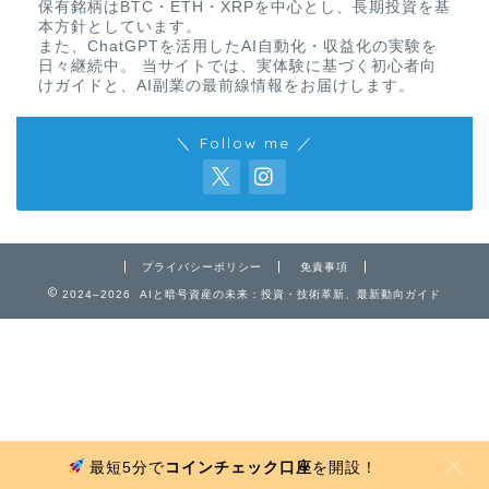
保有銘柄はBTC・ETH・XRPを中心とし、長期投資を基
本方針としています。
また、ChatGPTを活用したAI自動化・収益化の実験を
日々継続中。 当サイトでは、実体験に基づく初心者向
けガイドと、AI副業の最前線情報をお届けします。
＼ Follow me ／
免責事項
プライバシーポリシー
免責事項
2024–2026 AIと暗号資産の未来：投資・技術革新、最新動向ガイド
プライバシーポリシー
お問い合わせ
最短5分で
コインチェック口座
を開設！