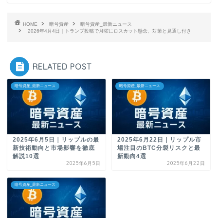
HOME
暗号資産
暗号資産_最新ニュース
2026年4月4日｜トランプ投稿で月曜にロスカット懸念、対策と見通し付き
RELATED POST
暗号資産_最新ニュース
暗号資産_最新ニュース
2025年6月5日｜リップルの最
2025年6月22日｜リップル市
新技術動向と市場影響を徹底
場注目のBTC分裂リスクと最
解説10選
新動向4選
2025年6月5日
2025年6月22日
暗号資産_最新ニュース