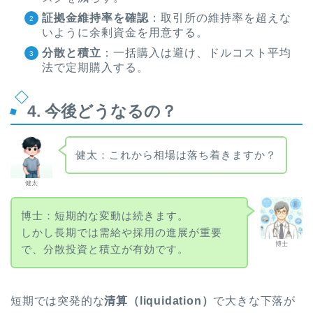
証拠金維持率を確認
：取引所の維持率を超えな
いように余剰資金を用意する。
分散と積立
：一括購入は避け、ドルコスト平均
法で定期購入する。
4. 今後どうなるの？
健太：これから相場は落ち着きますか？
健太
博士：短期的な変動は続きます。
しかし長期では需給や採用の進展が重要
博士
で、分散投資と積立が有効です。
短期では突発的な
清算（liquidation）
で大きな下落が