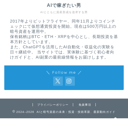
AIで稼ぎたい男
AIとともに資産形成を追求する男
2017年よりビットフライヤー、同年11月よりコインチ
ェックにて仮想通貨投資を開始。現在は500万円以上の
暗号資産を運用中。
保有銘柄はBTC・ETH・XRPを中心とし、長期投資を基
本方針としています。
また、ChatGPTを活用したAI自動化・収益化の実験を
日々継続中。 当サイトでは、実体験に基づく初心者向
けガイドと、AI副業の最前線情報をお届けします。
＼ Follow me ／
免責事項
プライバシーポリシー
プライバシーポリシー
免責事項
お問い合わせ
2024–2026 AIと暗号資産の未来：投資・技術革新、最新動向ガイド