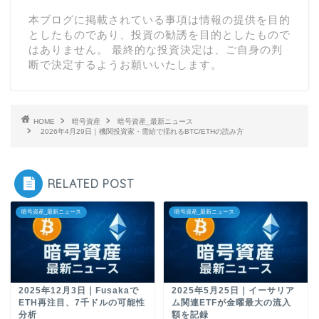
本ブログに掲載されている事項は情報の提供を目的
としたものであり、投資の勧誘を目的としたもので
はありません。 最終的な投資決定は、ご自身の判
断で決定するようお願いいたします。
HOME
暗号資産
暗号資産_最新ニュース
2026年4月29日｜機関投資家・需給で揺れるBTC/ETHの読み方
RELATED POST
暗号資産_最新ニュース
暗号資産_最新ニュース
2025年12月3日｜Fusakaで
2025年5月25日｜イーサリア
ETH再注目、7千ドルの可能性
ム関連ETFが金曜最大の流入
分析
額を記録