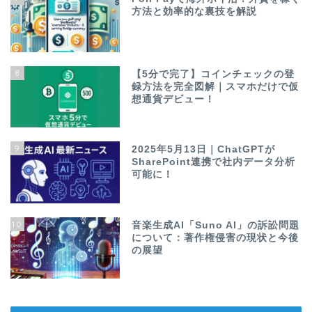
方法と効率的な裏技を解説
8
【5分で完了】コインチェックの登
録方法を完全図解｜スマホだけで仮
想通貨デビュー！
9
2025年5月13日｜ChatGPTが
SharePoint連携で社内データ分析
可能に！
10
音楽生成AI「Suno AI」の訴訟問題
について：著作権侵害の現状と今後
の展望