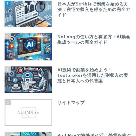
3
日本人がScribieで副業を始める方
法：在宅で収入を得るための完全ガ
イド
4
NoLangの使い方と稼ぎ方：AI動画
生成ツールの完全ガイド
5
AI技術で副業を始めよう！
Textbrokerを活用した副収入の実
態と日本人への代替案
6
サイトマップ
7
Poll Payで海外ポイ活！外貨を稼ぐ