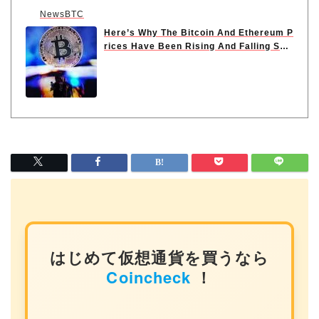
NewsBTC
Here’s Why The Bitcoin And Ethereum P
rices Have Been Rising And Falling Sha
rply
はじめて仮想通貨を買うなら
Coincheck
！