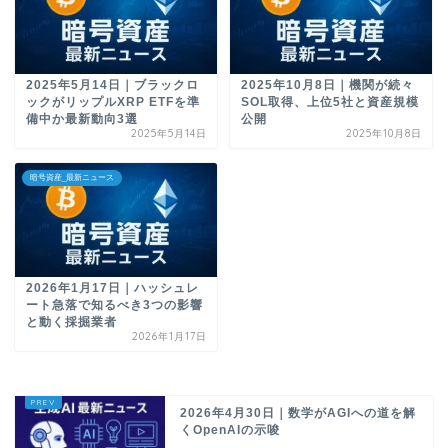
2025年5月14日｜ブラックロ
2025年10月8日｜機関が続々
ックがリップルXRP ETFを準
SOL取得、上位5社と資産規模
備中か最新動向3選
公開
2025年5月14日
2025年10月8日
暗号資産_最新ニュース
2026年1月17日｜ハッシュレ
ート急落で知るべき3つの影響
と動く採掘業者
2026年1月17日
2026年4月30日｜数学がAGIへの道を解
くOpenAIの示唆