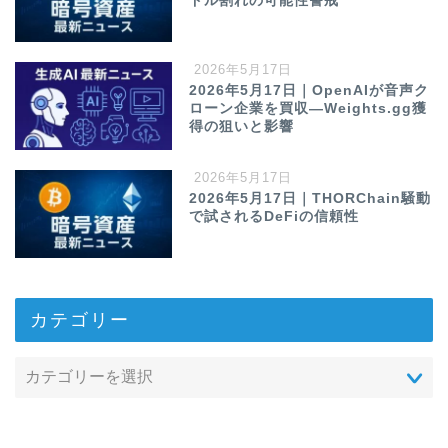
ドル割れの可能性警戒
2026年5月17日
2026年5月17日｜OpenAIが音声ク
ローン企業を買収—Weights.gg獲
得の狙いと影響
2026年5月17日
2026年5月17日｜THORChain騒動
で試されるDeFiの信頼性
カテゴリー