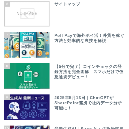
6
サイトマップ
7
Poll Payで海外ポイ活！外貨を稼ぐ
方法と効率的な裏技を解説
8
【5分で完了】コインチェックの登
録方法を完全図解｜スマホだけで仮
想通貨デビュー！
9
2025年5月13日｜ChatGPTが
SharePoint連携で社内データ分析
可能に！
10
音楽生成AI「Suno AI」の訴訟問題