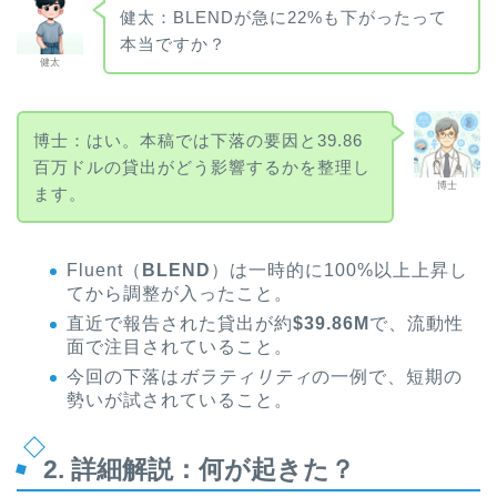
健太：BLENDが急に22%も下がったって
本当ですか？
健太
博士：はい。本稿では下落の要因と39.86
百万ドルの貸出がどう影響するかを整理し
博士
ます。
Fluent（
BLEND
）は一時的に100%以上上昇し
てから調整が入ったこと。
直近で報告された貸出が約
$39.86M
で、流動性
面で注目されていること。
今回の下落は
ボラティリティ
の一例で、短期の
勢いが試されていること。
2. 詳細解説：何が起きた？