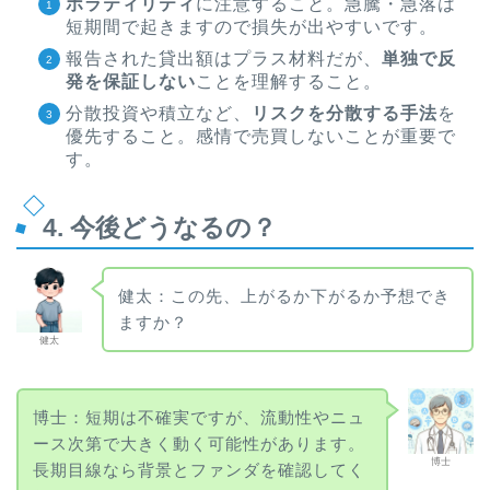
ボラティリティ
に注意すること。急騰・急落は
短期間で起きますので損失が出やすいです。
報告された貸出額はプラス材料だが、
単独で反
発を保証しない
ことを理解すること。
分散投資や積立など、
リスクを分散する手法
を
優先すること。感情で売買しないことが重要で
す。
4. 今後どうなるの？
健太：この先、上がるか下がるか予想でき
ますか？
健太
博士：短期は不確実ですが、流動性やニュ
ース次第で大きく動く可能性があります。
博士
長期目線なら背景とファンダを確認してく