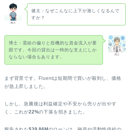
健太：なぜこんなに上下が激しくなるんで
すか？
健太
博士：需給の偏りと投機的な資金流入が要
因です。今回の貸出は一時的な支えにしか
博士
ならない場合もあります。
まず背景です。Fluentは短期間で買いが殺到し、価格
が急上昇しました。
しかし、急騰後は利益確定や不安から売りが出やす
く、これが
22%
の下落を招きました。
報告された
$39.86M
のローンは、融資や流動性供給の