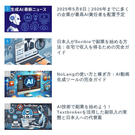
2
2025年5月8日｜2026年までに多く
の企業が最高AI責任者を配置予定
3
日本人がScribieで副業を始める方
法：在宅で収入を得るための完全ガ
イド
4
NoLangの使い方と稼ぎ方：AI動画
生成ツールの完全ガイド
5
AI技術で副業を始めよう！
Textbrokerを活用した副収入の実
態と日本人への代替案