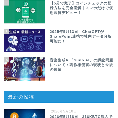
8
【5分で完了】コインチェックの登
録方法を完全図解｜スマホだけで仮
想通貨デビュー！
9
2025年5月13日｜ChatGPTが
SharePoint連携で社内データ分析
可能に！
10
音楽生成AI「Suno AI」の訴訟問題
について：著作権侵害の現状と今後
の展望
最新の投稿
2026年5月18日
2026年5月18日｜316KBTC流入で