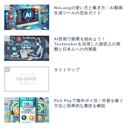
4
NoLangの使い方と稼ぎ方：AI動画
生成ツールの完全ガイド
5
AI技術で副業を始めよう！
Textbrokerを活用した副収入の実
態と日本人への代替案
6
サイトマップ
7
Poll Payで海外ポイ活！外貨を稼ぐ
方法と効率的な裏技を解説