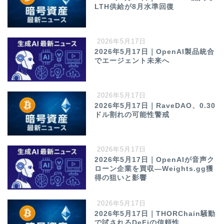
LTH供給が8月水準回復
2026年5月17日
2026年5月17日｜OpenAI製品統合
でエージェント未来へ
2026年5月17日
2026年5月17日｜RaveDAO、0.30
ドル割れの可能性警戒
2026年5月17日
2026年5月17日｜OpenAIが音声ク
ローン企業を買収—Weights.gg獲
得の狙いと影響
2026年5月17日
2026年5月17日｜THORChain騒動
で試されるDeFiの信頼性