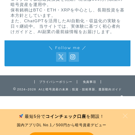
暗号資産を運用中。
保有銘柄はBTC・ETH・XRPを中心とし、長期投資を基
本方針としています。
また、ChatGPTを活用したAI自動化・収益化の実験を
日々継続中。 当サイトでは、実体験に基づく初心者向
けガイドと、AI副業の最前線情報をお届けします。
＼ Follow me ／
免責事項
プライバシーポリシー
プライバシーポリシー
免責事項
お問い合わせ
2024–2026 AIと暗号資産の未来：投資・技術革新、最新動向ガイド
最短5分で
コインチェック口座
を開設！
MENU
国内アプリDL No.1／500円から暗号資産デビュー