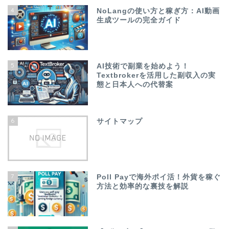
4
NoLangの使い方と稼ぎ方：AI動画
生成ツールの完全ガイド
5
AI技術で副業を始めよう！
Textbrokerを活用した副収入の実
態と日本人への代替案
6
サイトマップ
7
Poll Payで海外ポイ活！外貨を稼ぐ
方法と効率的な裏技を解説