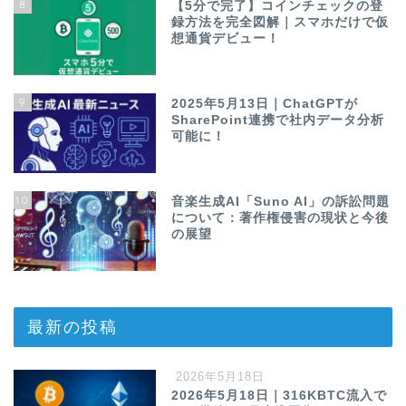
8
【5分で完了】コインチェックの登
録方法を完全図解｜スマホだけで仮
想通貨デビュー！
9
2025年5月13日｜ChatGPTが
SharePoint連携で社内データ分析
可能に！
10
音楽生成AI「Suno AI」の訴訟問題
について：著作権侵害の現状と今後
の展望
最新の投稿
2026年5月18日
2026年5月18日｜316KBTC流入で