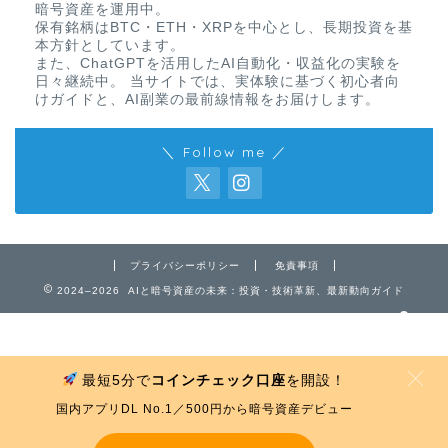
暗号資産を運用中。
保有銘柄はBTC・ETH・XRPを中心とし、長期投資を基
本方針としています。
また、ChatGPTを活用したAI自動化・収益化の実験を
日々継続中。 当サイトでは、実体験に基づく初心者向
けガイドと、AI副業の最前線情報をお届けします。
＼ Follow me ／
免責事項
プライバシーポリシー
プライバシーポリシー
免責事項
お問い合わせ
2024–2026 AIと暗号資産の未来：投資・技術革新、最新動向ガイド
最短5分で
コインチェック口座
を開設！
MENU
国内アプリDL No.1／500円から暗号資産デビュー