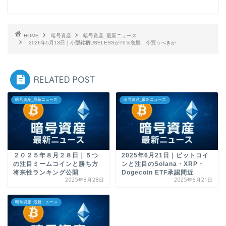
HOME
暗号資産
暗号資産_最新ニュース
2026年5月13日｜小型銘柄USELESSが70％急騰、今買うべきか
RELATED POST
暗号資産_最新ニュース
暗号資産_最新ニュース
２０２５年８月２８日｜５つ
2025年6月21日｜ビットコイ
の注目ミームコインと勝ち方
ンと注目のSolana・XRP・
将来性ランキング公開
Dogecoin ETF承認間近
2025年8月28日
2025年6月21日
暗号資産_最新ニュース