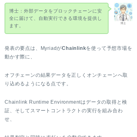
博士：外部データをブロックチェーンに安
全に届けて、自動実行できる環境を提供し
博士
ます。
発表の要点は、Myriadが
Chainlink
を使って予想市場を
動かす際に、
オフチェーンの結果データを正しくオンチェーンへ取
り込めるようになる点です。
Chainlink Runtime Environmentはデータの取得と検
証、そしてスマートコントラクトの実行を組み合わ
せ、