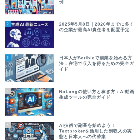
例
2
2025年5月8日｜2026年までに多く
の企業が最高AI責任者を配置予定
3
日本人がScribieで副業を始める方
法：在宅で収入を得るための完全ガ
イド
4
NoLangの使い方と稼ぎ方：AI動画
生成ツールの完全ガイド
5
AI技術で副業を始めよう！
Textbrokerを活用した副収入の実
態と日本人への代替案