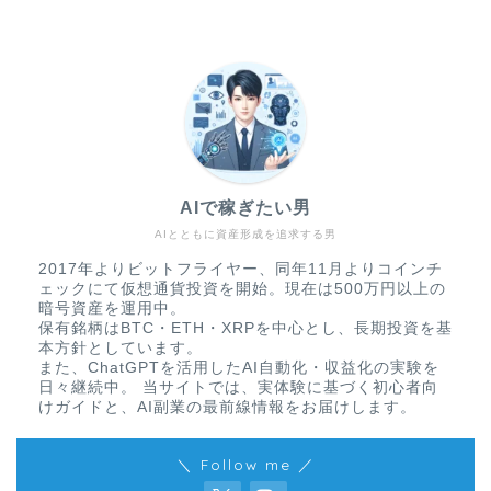
AIで稼ぎたい男
AIとともに資産形成を追求する男
2017年よりビットフライヤー、同年11月よりコインチ
ェックにて仮想通貨投資を開始。現在は500万円以上の
暗号資産を運用中。
保有銘柄はBTC・ETH・XRPを中心とし、長期投資を基
本方針としています。
また、ChatGPTを活用したAI自動化・収益化の実験を
日々継続中。 当サイトでは、実体験に基づく初心者向
けガイドと、AI副業の最前線情報をお届けします。
＼ Follow me ／