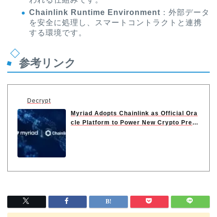
Chainlink Runtime Environment
：外部データ
を安全に処理し、スマートコントラクトと連携
する環境です。
参考リンク
Decrypt
Myriad Adopts Chainlink as Official Ora
cle Platform to Power New Crypto Pred
i...