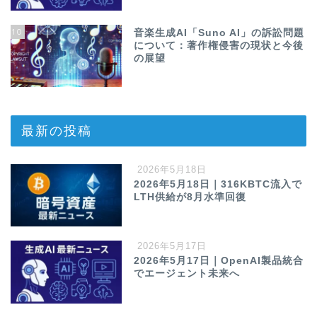
10
音楽生成AI「Suno AI」の訴訟問題
について：著作権侵害の現状と今後
の展望
最新の投稿
2026年5月18日
2026年5月18日｜316KBTC流入で
LTH供給が8月水準回復
2026年5月17日
2026年5月17日｜OpenAI製品統合
でエージェント未来へ