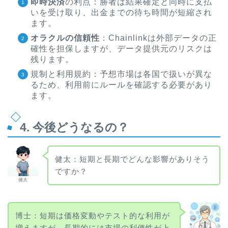
即時決済
の利点：勝者は結果確定と同時に支払
いを受け取り、出金までの待ち時間が短縮され
ます。
オラクルの信頼性
：Chainlinkは外部データの正
確性を担保しますが、データ提供元のリスクは
残ります。
規制と利用規約：予想市場は各国で扱いが異な
るため、利用前にルールを確認する必要があり
ます。
4. 今後どうなるの？
健太：短期と長期でどんな影響がありそう
ですか？
健太
博士：短期は価格変動やテスト的な利用が
増えますが、長期的には市場の利便性が上