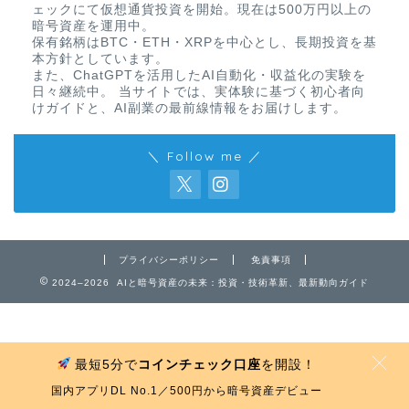
ェックにて仮想通貨投資を開始。現在は500万円以上の
暗号資産を運用中。
保有銘柄はBTC・ETH・XRPを中心とし、長期投資を基
本方針としています。
また、ChatGPTを活用したAI自動化・収益化の実験を
日々継続中。 当サイトでは、実体験に基づく初心者向
けガイドと、AI副業の最前線情報をお届けします。
＼ Follow me ／
免責事項
プライバシーポリシー
プライバシーポリシー
免責事項
お問い合わせ
2024–2026 AIと暗号資産の未来：投資・技術革新、最新動向ガイド
最短5分で
コインチェック口座
を開設！
MENU
国内アプリDL No.1／500円から暗号資産デビュー