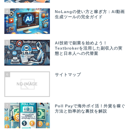
4
NoLangの使い方と稼ぎ方：AI動画
生成ツールの完全ガイド
5
AI技術で副業を始めよう！
Textbrokerを活用した副収入の実
態と日本人への代替案
6
サイトマップ
7
Poll Payで海外ポイ活！外貨を稼ぐ
方法と効率的な裏技を解説