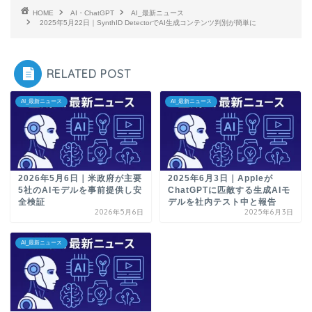
HOME
AI・ChatGPT
AI_最新ニュース
2025年5月22日｜SynthID DetectorでAI生成コンテンツ判別が簡単に
RELATED POST
AI_最新ニュース
AI_最新ニュース
2026年5月6日｜米政府が主要
2025年6月3日｜Appleが
5社のAIモデルを事前提供し安
ChatGPTに匹敵する生成AIモ
全検証
デルを社内テスト中と報告
2026年5月6日
2025年6月3日
AI_最新ニュース