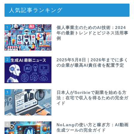
人気記事ランキング
1
個人事業主のためのAI技術：2024
年の最新トレンドとビジネス活用事
例
2
2025年5月8日｜2026年までに多く
の企業が最高AI責任者を配置予定
3
日本人がScribieで副業を始める方
法：在宅で収入を得るための完全ガ
イド
4
NoLangの使い方と稼ぎ方：AI動画
生成ツールの完全ガイド