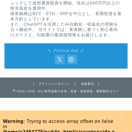
ェックにて仮想通貨投資を開始。現在は500万円以上の
暗号資産を運用中。
保有銘柄はBTC・ETH・XRPを中心とし、長期投資を基
本方針としています。
また、ChatGPTを活用したAI自動化・収益化の実験を
日々継続中。 当サイトでは、実体験に基づく初心者向
けガイドと、AI副業の最前線情報をお届けします。
＼ Follow me ／
プライバシーポリシー
免責事項
免責事項
2024–2026 AIと暗号資産の未来：投資・技術革新、最新動向ガイド
プライバシーポリシー
Warning
: Trying to access array offset on false
お問い合わせ
in
/home/c2464775/public_html/aicryptoguide.c