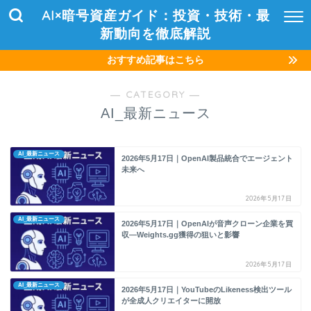
AI×暗号資産ガイド：投資・技術・最
新動向を徹底解説
おすすめ記事はこちら
― CATEGORY ―
AI_最新ニュース
AI_最新ニュース
2026年5月17日｜OpenAI製品統合でエージェント
未来へ
2026年5月17日
AI_最新ニュース
2026年5月17日｜OpenAIが音声クローン企業を買
収—Weights.gg獲得の狙いと影響
2026年5月17日
AI_最新ニュース
2026年5月17日｜YouTubeのLikeness検出ツール
が全成人クリエイターに開放