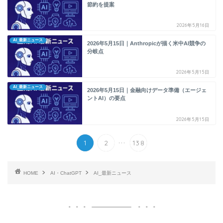
節約を提案
2026年5月16日
AI_最新ニュース
2026年5月15日｜Anthropicが描く米中AI競争の
分岐点
2026年5月15日
AI_最新ニュース
2026年5月15日｜金融向けデータ準備（エージェ
ントAI）の要点
2026年5月15日
...
1
2
138
HOME
AI・ChatGPT
AI_最新ニュース