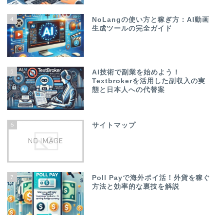
4
NoLangの使い方と稼ぎ方：AI動画
生成ツールの完全ガイド
5
AI技術で副業を始めよう！
Textbrokerを活用した副収入の実
態と日本人への代替案
6
サイトマップ
7
Poll Payで海外ポイ活！外貨を稼ぐ
方法と効率的な裏技を解説