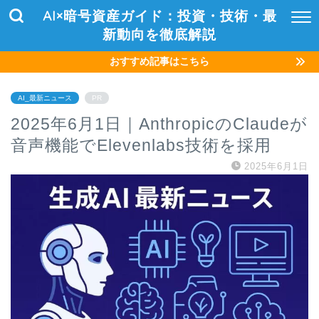
AI×暗号資産ガイド：投資・技術・最
新動向を徹底解説
おすすめ記事はこちら
AI_最新ニュース
PR
2025年6月1日｜AnthropicのClaudeが
音声機能でElevenlabs技術を採用
2025年6月1日