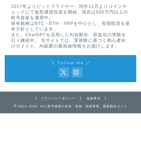
2017年よりビットフライヤー、同年11月よりコインチ
ェックにて仮想通貨投資を開始。現在は500万円以上の
暗号資産を運用中。
保有銘柄はBTC・ETH・XRPを中心とし、長期投資を基
本方針としています。
また、ChatGPTを活用したAI自動化・収益化の実験を
日々継続中。 当サイトでは、実体験に基づく初心者向
けガイドと、AI副業の最前線情報をお届けします。
＼ Follow me ／
プライバシーポリシー
免責事項
2024–2026 AIと暗号資産の未来：投資・技術革新、最新動向ガイド