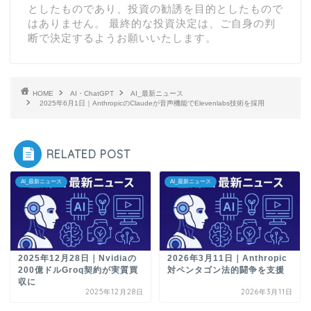
としたものであり、投資の勧誘を目的としたもので
はありません。 最終的な投資決定は、ご自身の判
断で決定するようお願いいたします。
HOME
AI・ChatGPT
AI_最新ニュース
2025年6月1日｜AnthropicのClaudeが音声機能でElevenlabs技術を採用
RELATED POST
AI_最新ニュース
AI_最新ニュース
2025年12月28日｜Nvidiaの
2026年3月11日｜Anthropic
200億ドルGroq契約が実質買
対ペンタゴン法的闘争を支援
収に
2025年12月28日
2026年3月11日