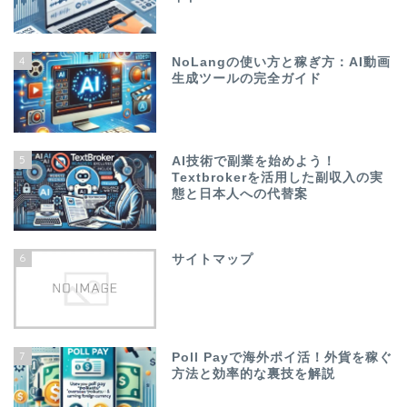
4
NoLangの使い方と稼ぎ方：AI動画
生成ツールの完全ガイド
5
AI技術で副業を始めよう！
Textbrokerを活用した副収入の実
態と日本人への代替案
6
サイトマップ
7
Poll Payで海外ポイ活！外貨を稼ぐ
方法と効率的な裏技を解説