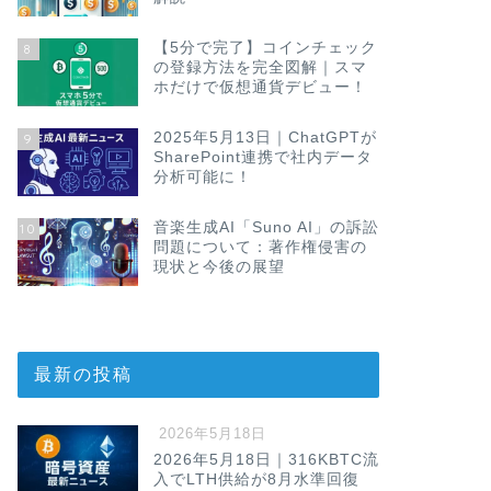
【5分で完了】コインチェック
8
の登録方法を完全図解｜スマ
ホだけで仮想通貨デビュー！
2025年5月13日｜ChatGPTが
9
SharePoint連携で社内データ
分析可能に！
音楽生成AI「Suno AI」の訴訟
10
問題について：著作権侵害の
現状と今後の展望
最新の投稿
2026年5月18日
2026年5月18日｜316KBTC流
入でLTH供給が8月水準回復