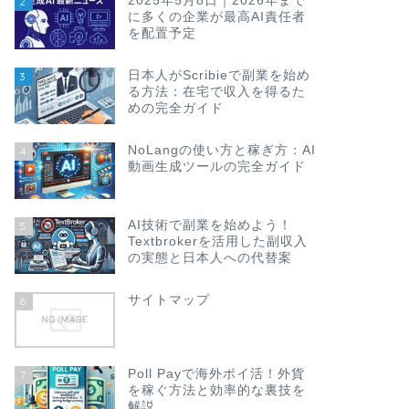
2025年5月8日｜2026年まで
2
に多くの企業が最高AI責任者
を配置予定
日本人がScribieで副業を始め
3
る方法：在宅で収入を得るた
めの完全ガイド
NoLangの使い方と稼ぎ方：AI
4
動画生成ツールの完全ガイド
AI技術で副業を始めよう！
5
Textbrokerを活用した副収入
の実態と日本人への代替案
サイトマップ
6
Poll Payで海外ポイ活！外貨
7
を稼ぐ方法と効率的な裏技を
解説