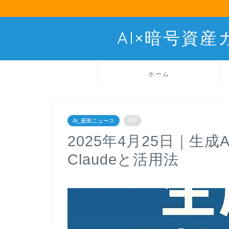
AI×暗号資
ホーム
AI_最新ニュース
PR
2025年4月25日｜生成AIの
Claudeと活用法