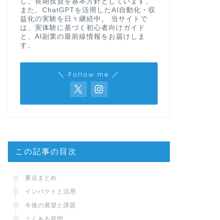
し、長期投資を基本方針としています。
また、ChatGPTを活用したAI自動化・収
益化の実験を日々継続中。 当サイトで
は、実体験に基づく初心者向けガイド
と、AI副業の最前線情報をお届けしま
す。
＼ Follow me ／
この記事の目次
要点まとめ
インパクトと活用
今後の展望と課題
よくある質問