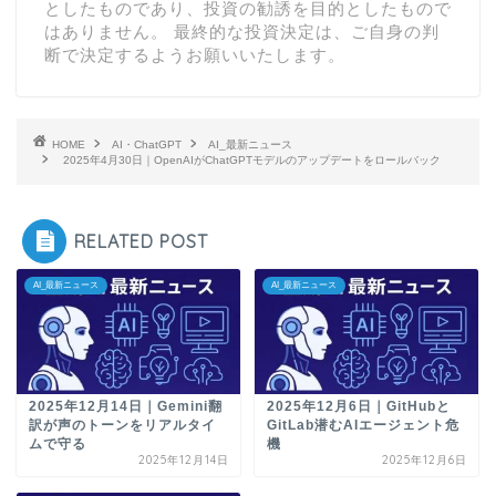
としたものであり、投資の勧誘を目的としたもので
はありません。 最終的な投資決定は、ご自身の判
断で決定するようお願いいたします。
HOME
AI・ChatGPT
AI_最新ニュース
2025年4月30日｜OpenAIがChatGPTモデルのアップデートをロールバック
RELATED POST
AI_最新ニュース
AI_最新ニュース
2025年12月14日｜Gemini翻
2025年12月6日｜GitHubと
訳が声のトーンをリアルタイ
GitLab潜むAIエージェント危
ムで守る
機
2025年12月14日
2025年12月6日