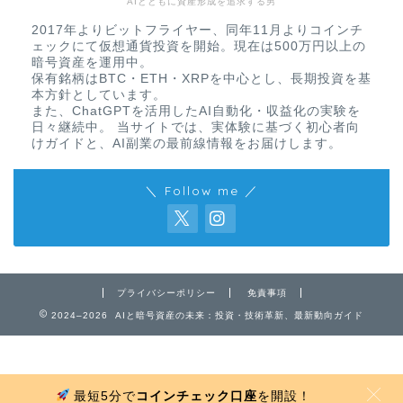
AIとともに資産形成を追求する男
2017年よりビットフライヤー、同年11月よりコインチ
ェックにて仮想通貨投資を開始。現在は500万円以上の
暗号資産を運用中。
保有銘柄はBTC・ETH・XRPを中心とし、長期投資を基
本方針としています。
また、ChatGPTを活用したAI自動化・収益化の実験を
日々継続中。 当サイトでは、実体験に基づく初心者向
けガイドと、AI副業の最前線情報をお届けします。
＼ Follow me ／
免責事項
プライバシーポリシー
プライバシーポリシー
免責事項
お問い合わせ
2024–2026 AIと暗号資産の未来：投資・技術革新、最新動向ガイド
最短5分で
コインチェック口座
を開設！