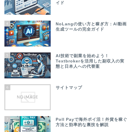
イド
4
NoLangの使い方と稼ぎ方：AI動画
生成ツールの完全ガイド
5
AI技術で副業を始めよう！
Textbrokerを活用した副収入の実
態と日本人への代替案
6
サイトマップ
7
Poll Payで海外ポイ活！外貨を稼ぐ
方法と効率的な裏技を解説