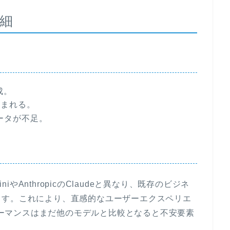
細
達成。
込まれる。
データが不足。
miniやAnthropicのClaudeと異なり、既存のビジネ
ます。これにより、直感的なユーザーエクスペリエ
フォーマンスはまだ他のモデルと比較となると不安要素