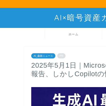
AI×暗号資
ホーム
AI_最新ニュース
PR
2025年5月1日｜Mic
報告、しかしCopilo