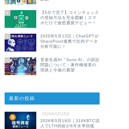
【5分で完了】コインチェック
8
の登録方法を完全図解｜スマ
ホだけで仮想通貨デビュー！
2025年5月13日｜ChatGPTが
9
SharePoint連携で社内データ
分析可能に！
音楽生成AI「Suno AI」の訴訟
10
問題について：著作権侵害の
現状と今後の展望
最新の投稿
2026年5月18日
2026年5月18日｜316KBTC流
入でLTH供給が8月水準回復