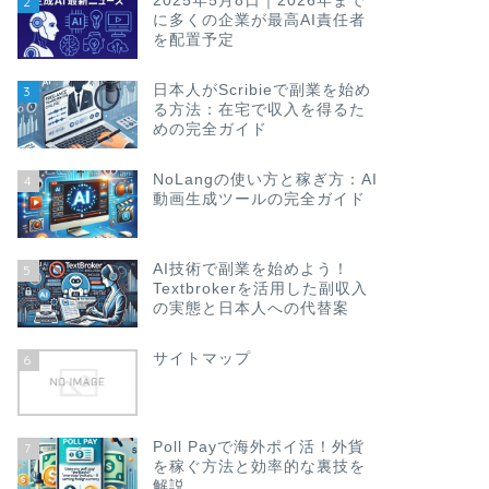
2025年5月8日｜2026年まで
2
に多くの企業が最高AI責任者
を配置予定
日本人がScribieで副業を始め
3
る方法：在宅で収入を得るた
めの完全ガイド
NoLangの使い方と稼ぎ方：AI
4
動画生成ツールの完全ガイド
AI技術で副業を始めよう！
5
Textbrokerを活用した副収入
の実態と日本人への代替案
サイトマップ
6
Poll Payで海外ポイ活！外貨
7
を稼ぐ方法と効率的な裏技を
解説